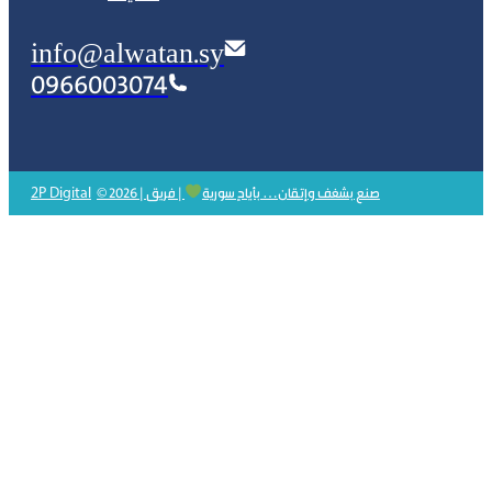
info@alwatan.sy
0966003074
2P Digital
© 2026 | صنع بشغف وإتقان… بأيادٍ سورية
| فريق