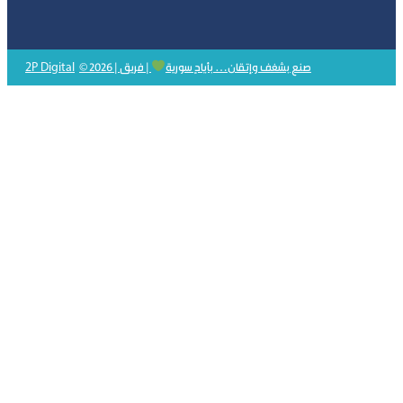
2P Digital
© 2026 | صنع بشغف وإتقان… بأيادٍ سورية
| فريق