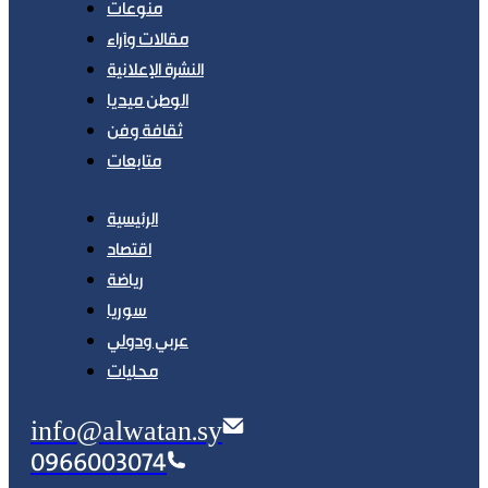
منوعات
مقالات وآراء
النشرة الإعلانية
الوطن ميديا
ثقافة وفن
متابعات
الرئيسية
اقتصاد
رياضة
سوريا
عربي ودولي
محليات
info@alwatan.sy
0966003074