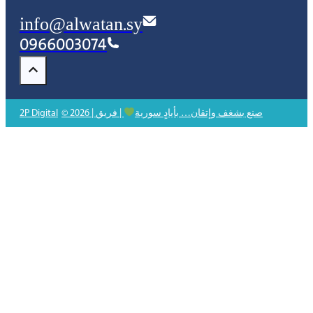
info@alwatan.sy
0966003074
© 2026 | صنع بشغف وإتقان… بأيادٍ سورية
| فريق
2P Digital