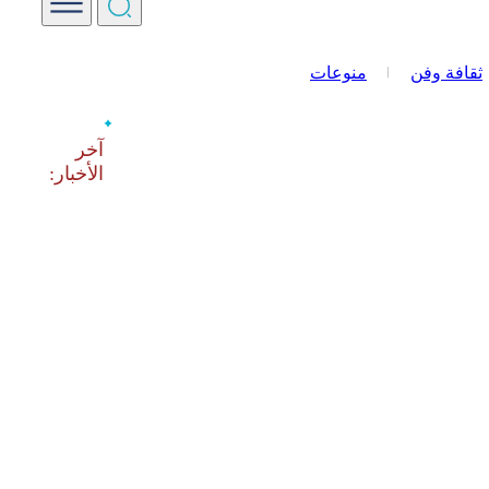
ثقافة وفن
منوعات
‫آخر