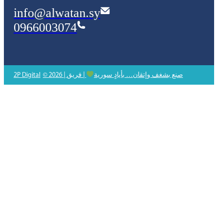
info@alwatan.sy
0966003074
© 2026 | صنع بشغف وإتقان… بأيادٍ سورية
| فريق
2P Digital