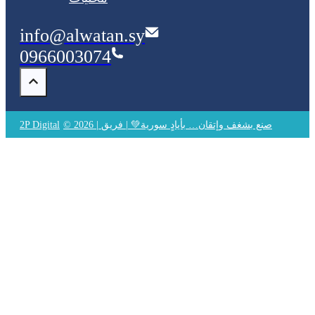
info@alwatan.sy
0966003074
© 2026 | صنع بشغف وإتقان… بأيادٍ سورية💚 | فريق
2P Digital