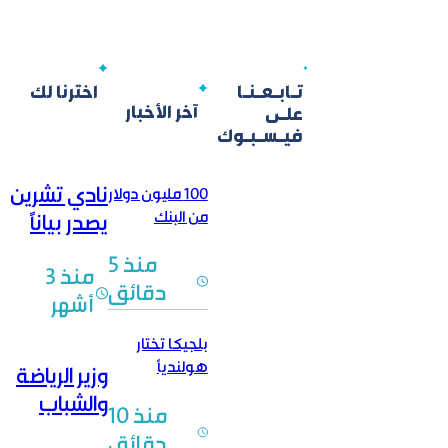
تـابـعـنـا
اخترنا لك
آخر الأخبار
علـى
فيـسـبـوك
نادي تشرين
100 مليون دولار
من البنك
يصدر بياناً
الدولي… هل
حول
منذ 5
تبدأ رحلة إنقاذ
منذ 3
العقوبات
القطاع المالي؟
دقائق
أشهر
والغرامات
المالية
بلجيكا تختار
هولندياً
وزير الرياضة
وهولندا بلا
والشباب
منذ 10
مدرب
الحامض
دقائق