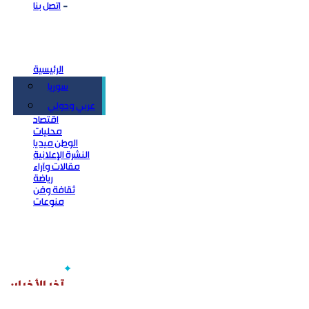
اتصل بنا
الرئيسية
سوريا
سياسة
عربي ودولي
اقتصاد
محليات
الوطن ميديا
النشرة الإعلانية
مقالات وآراء
رياضة
ثقافة وفن
منوعات