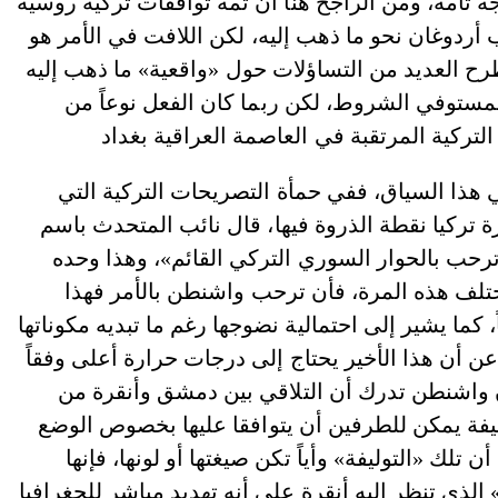
ة تامة، ومن الراجح هنا أن ثمة توافقات تركية روسية
ردوغان نحو ما ذهب إليه، لكن اللافت في الأمر هو
 العديد من التساؤلات حول «واقعية» ما ذهب إليه
لمستوفي الشروط، لكن ربما كان الفعل نوعاً من
 هذا السياق، ففي حمأة التصريحات التركية التي
تركيا نقطة الذروة فيها، قال نائب المتحدث باسم
 «ترحب بالحوار السوري التركي القائم»، وهذا وحده
تلف هذه المرة، فأن ترحب واشنطن بالأمر فهذا
 كما يشير إلى احتمالية نضوجها رغم ما تبديه مكوناتها
 أن هذا الأخير يحتاج إلى درجات حرارة أعلى وفقاً
 أن واشنطن تدرك أن التلاقي بين دمشق وأنقرة من
يفة يمكن للطرفين أن يتوافقا عليها بخصوص الوضع
ك «التوليفة» وأياً تكن صيغتها أو لونها، فإنها
الذي تنظر إليه أنقرة على أنه تهديد مباشر للجغرافيا