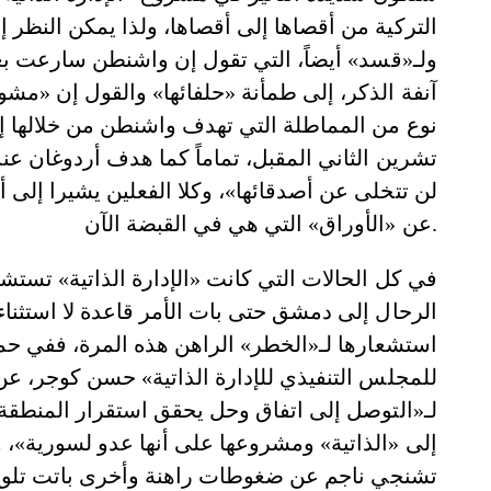
التركية من أقصاها إلى أقصاها، ولذا يمكن النظر إلى
ولـ«قسد» أيضاً، التي تقول إن واشنطن سارعت بع
آنفة الذكر، إلى طمأنة «حلفائها» والقول إن «مشوار
نوع من المماطلة التي تهدف واشنطن من خلالها إ
تشرين الثاني المقبل، تماماً كما هدف أردوغان عند
لن تتخلى عن أصدقائها»، وكلا الفعلين يشيرا إلى أن 
عن «الأوراق» التي هي في القبضة الآن.
في كل الحالات التي كانت «الإدارة الذاتية» تستشع
الرحال إلى دمشق حتى بات الأمر قاعدة لا استثناء 
استشعارها لـ«الخطر» الراهن هذه المرة، ففي حمأ
للمجلس التنفيذي للإدارة الذاتية» حسن كوجر، عن
لـ«التوصل إلى اتفاق وحل يحقق استقرار المنطقة و
إلى «الذاتية» ومشروعها على أنها عدو لسورية»، 
تشنجي ناجم عن ضغوطات راهنة وأخرى باتت تلوح 