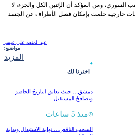
 السوري، ومن المؤكد أن الإثنين الكل والجزء، لا
عبد المنعم علي عيسى
مواضيع:
المزيد
اخترنا لك
دمشق… حيث يعانق التاريخُ الحاضرَ
ويصافحُ المستقبل
منذ 5 ساعات
السحب الناقص… نهاية الاستبدال وبداية