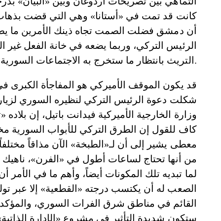
التماهي بين تصريحات أردوغان وبين «البيان» بدرج
كانت قد تمت في «أستانا» وهي التي قضت بذهاب أ
أن دمشق فضلت الصمت تجاه ذينك الأمرين ما يطرح
الرئيس التركي، وربما يضعه في خانة الفعل غير ا
التريث بانتظار ما ستخرج به الاجتماعات السورية التركية المرتقبة في العاصمة العراقية بغداد.
قد يكون الموقف الأميركي هو المفاجأة الكبرى في
شكلت دعوة الرئيس التركي لنظيره السوري لزيارة 
وزارة الخارجية الأميركية فيدانت باتيل، إن بلاده
كاف للقول إن الطرق التركي للأبواب السورية مخ
معطى يشير إلى أن لـ«الطبخة» الآن مذاقاً مختلفاً،
من أنها تحتاج لساعات أطول في «الفرن»، ناهيك عن
لما تبديه تلك المكونات أيضاً، وأهم ما في الأمر
الصعب له أن يكتسب درجته «القطعية» إلا عبر تول
القائم في مناطق شرق الفرات السوري، والمؤكد أن تل
ستكون شديدة التأثير في مشروع «الإدارة الذاتية» 