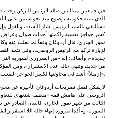
في جمعتين متتاليتين صعّد الرئيس التركي رجب 
«سألتقي بالسيد الرئيس بشار الأسد»، والقول وإن لم
تموز الجاري، قال أردوغان وفقاً لما نقلت عنه وكا
لزيارة تركيا مع الرئيس الروسي»، وفي تتمة التص
جديدة»، وأضاف: إنه «من الضروري لسورية التي د
من جديد، وتنهي حالة عدم الاستقرار»، ومن المؤ
«إزميلاً» أشد في محاولتها لكسر الحواجز النفسية السابقة الذكر.
لا يمكن فصل تصريحات أردوغان الأخيرة عن مخرجات
الروسي على هامش قمة «منظمة شنغهاي للتعاون» ا
الثالث من شهر تموز الجاري، فالبيان الصادر عن ذل
السورية و«أكدا ضرورة إنهاء حالة اللا استقرار 