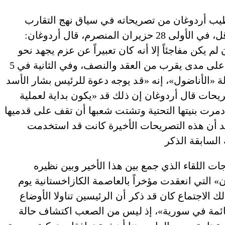
طيب أردوغان من تصريحاته في سياق نهج التقارب
الذي تبنته حكومته بوضوح منذ نحو سنتين على الأقل، في الأولى 28 حزيران المنصرم، قال أردوغان:
 يكن مفاجئاً إلا أنه كان تعبيراً عن عزم يجهد نحو
كسر حواجز نفسية راكمتها أحداث طوال وعراض على مدى يقرب من العقد والنصف، وفي الثانية في 5
لة «الأناضول»، إنه «قد يوجه دعوة للرئيس بشار الأسد
ريحات قال أردوغان إن ذلك قد «يكون بداية لعملية
مرت بنيتها التحتية وتشتت شعبها أن تقف على قدميها
كد أن هذه التصريحات الأخيرة كانت قد استخدمت
 اللقاء الذي جمع بين هذا الأخير وبين نظيره
لتي انعقدت مؤخراً بالعاصمة الكازاخستانية يوم
ك الاجتماع كان قد ذكر أن الرئيسين تناولا الأوضاع
القائمة في سورية»، إذ ليس من الصعب اكتشاف حالة