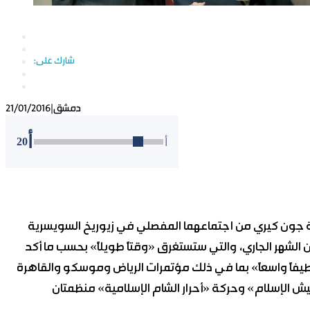
دمشق
|
21/01/2016
أ
20
أ
ية جون كيري من اجتماعهما المفصلي في زيوريخ السويسرية
ات «جنيف 3» خلال ما تبقى من الشهر الجاري، والتي ستستغرق «وقتاً طويلاً» بحسب ما أكد
يفاً واسعاً» بما في ذلك مؤتمرات الرياض وموسكو والقاهرة
 على أن تنظيمي «جيش الإسلام» وحركة «أحرار الشام الإسلامية» منظمتان