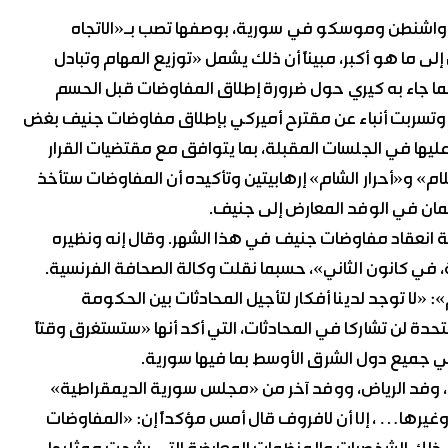
 واشنطن وموسكو في سورية، بوصفها تصب بـ«الاتجاه
 إلى ما هو أكبر، مبيناً أن ذلك يشمل «توزيع المهام وتبادل
ما جاء به كيري حول ضرورة إطلاق المفاوضات قبل الحسم
ة. وتسربت أنباء عن مقترح أميركي بإطلاق مفاوضات جنيف بغض
عليها في الجلسات المقبلة، بما يتوافق مع مقتضيات القرار
يش الإسلام» و«أحرار الشام» إرهابيتين وتأكيده أن المفاوضات ستأخذ
نظيمان في الوفد المعارض إلى جنيف.
نعقاد مفاوضات جنيف في هذا الشهر. وقال إنه ونظيره
ة، في كانون الثاني»، حسبما نقلت وكالة الصحافة الفرنسية.
«لا توجد لدينا أفكار لتأجيل المحادثات بين الحكومة
متحدة لن تشاركا في المحادثات، التي أكد أنها «ستستغرق وقتاً
ضي جميع دول الشرق الأوسط بما فيها سورية.
، وفد الرياض، ووفد آخر من «مجلس سورية الديمقراطية»
 وغيرها… ، إلا أن لافروف قال أمس مؤكداً إن: «المفاوضات