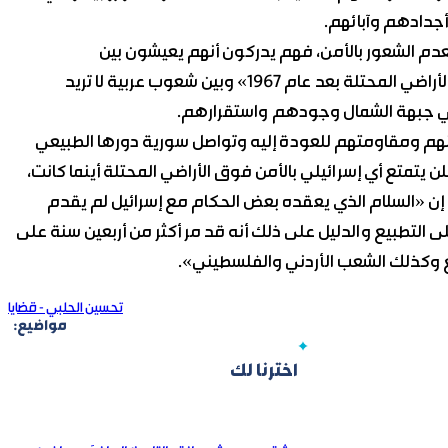
 أجدادهم وآبائهم.
دم الشعور بالأمن، فهم يدركون أنهم يعيشون بين
«فلسطينيين زاد عددهم على اليهود في فلسطين وبقية الأراضي المحتلة بعد عام 1967» وبين شعوب عربية لا تريد
 جبهة الشمال وجودهم واستقرارهم.
م ومقاومتهم للعودة إليه وتواصل سورية دورها الطبيعي
 يتمتع أي إسرائيلي بالأمن فوق الأراضي المحتلة أينما كانت،
ن «السلام الذي يعقده بعض الحكام مع إسرائيل لم يقدم
على التطبيع والدليل على ذلك أنه قد مر أكثر من أربعين سنة على
ع وكذلك الشعب الأردني والفلسطيني».
تحسين الحلبي - قضايا
مواضيع:
اخترنا لك