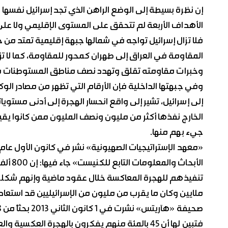
الأهداف الأربعة لم تتحقق على المستوى الإقليمي ولا على
فلا تزال إسرائيل تواجه في شمالها جبهة إقليمية تمتد من 
المقاومة في العراق إلى طهران كمحور للمقاومة، كما لا ت
وخبرات مقاومته تقلق وتهدد نصف مناطق المستوطنات في الأ
وفي جبهتها الداخلية فإن الأرقام التي تظهر من مصادر الو
إلى إسرائيل، تشير إلى واقع انحسار الهجرة إلى أدنى مستو
الخارج نفذها أكثر من مليون ونصف المليون ممن كانوا يقي
جيء بهم منها.
الأبحا
تنفيذهم للهجرة المعاكسة خلال عقود ماضية وإنهم شكلوا ح
ملايين وكان ما يقرب من مليون من الإسرائيليين قد استعاد
فتبين لها أن 45 بالمئة منهم يفكرون بالهجرة الع