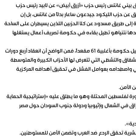
ق بيني غانتس رئيس حزب «أزرق أبيض» عن لابيد رئيس حزب
عن حزب الليكود جيدعون ساعار بدلاً من غانتس، بل إن
 إلى طريق مسدود عن كلا الحزبين اللذين يسيطران على الساحة
يجدها نتنياهو تطيل بقاءه في حكومة تصريف أعمال يستغلها
بغض النظر عمن سيفوز بعدد من المقاعد التي تتيح له تشكيل حكومة بأغلبية 61 مقعداً، فمن الواضح أن انعقاد أربع دورات
لانشقاق والتشظي التي تتعرض لها الأحزاب الكبيرة والمتوسطة
لي واصطدامه بعوامل الفشل في تحقيق أهدافه المركزية
 الأمن.
اورة لفلسطين المحتلة وهو ما يطلق عليه «إستراتيجية الحماية
عراق في الشمال وإثيوبيا ودولة جنوب السودان حول مصر
ية».
بشرية تحقق الردع ضد العرب وتضمن الأمن للمستوطنين.