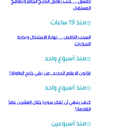
دمشق… حيث يعانق التاريخُ الحاضرَ ويصافحُ
المستقبل
منذ 19 ساعات
السحب الناقص… نهاية الاستبدال وبداية
التحدّيات
منذ أسبوع واحد
قانون الإعلام الجديد.. من بقي خارج الطاولة؟
منذ أسبوع واحد
كيف ينبغي أن تفكر سوريا خلال العشرين عاماً
القادمة؟
منذ أسبوعين