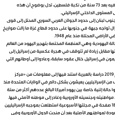
إن نظرة بسيطة إلى الوضع الراهن الذي تجد إسرائيل نفسها فيه بعد 73 سنة من نكبة فلسطين، تدل بوضوح أن هذه
 المستوى الداخلي الإسرائيلي.
جنوب لبنان إلى حدود الجولان العربي السوري المحتل إلى قوى
زال تواجه جبهة في جنوبها على حدود قطاع غزة ما زالت صواريخ
راضي المحتلة منذ عام 1948.
كالة اليهودية وهي المنظمة المختصة بتهجير اليهود من العالم
ياتها مقابل زيادة لم تتوقف في هجرة عكسية من إسرائيل إلى
مون في إسرائيل خلال عقود سابقة، وعادوا إلى أوطانهم التي
«معهد الإستراتيجيات الصهيونية» نشر في كانون الأول عام 2019 دراسة بالعبرية استند فيها إلى معلومات من «مركز
ث والمعلومات التابع للكنيست» جاء فيها: إن 800 ألف من الإسرائيليين يعيشون بشكل دائم في الولايات المتحدة منذ
الة إتنية خاصة بين يهود أميركا البالغ عددهم أكثر من ستة
 مواطنيته وجنسيته الأوروبية وغادر إلى موطنه الأصلي فيها.
صحيفة «هآريتس» نشرت في 1 كانون الثاني 2013 بحثاً من 18 صفحة في مجلتها الأسبوعية استطلعت بموجبه الإسرائيليين
كسية والعودة لمواطنهم الأصلية بعد أن منحت الدول الأوروبية وفي