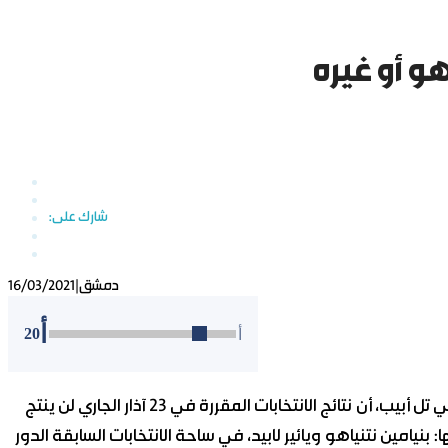
و أو غيره
دمشق
|
16/03/2021
أ
20
أ
يتبين من مختلف الاستنتاجات التي يراها معظم المحللين في تل أبيب، أن نتائج الانتخابات المقررة في 23 آذار الجاري لن ينتج
امين نتنياهو ويائير لابيد، في ساحة الانتخابات السابقة الدور