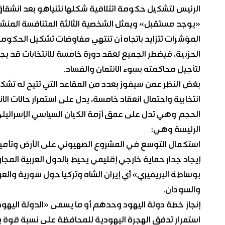
الرئيس لتشكيل حكومة ائتلافية شكلها نتنياهو بعد انشقا
«يوجد مستقبل» ويمثل الشخصية الثالثة المتنافسة المنشق 
المؤشرات تتزايد باتجاه أن تنتهي مفاوضات تشكيل الحكومة
الحزبية، فيضطر الجميع لعقد دورة خامسة للانتخابات قد 
لتأجيل محاكمته بسوء الائتمان والفساد.
انتخابية واحتمال انعقاد خامسة، يدل على استمرار حالات ا
الحجم وهي تدل على عمق أزمة الكيان السياسي الإسرائي
الرئيسة وهي:
استكمال التوسع في المشروع الصهيوني على الأرض وتأمين
إيجاد جدار حماية خارجي إقليمي يحيط بالدول العربية المج
بوساطة البريفيري» أي إيران الشاه وتركيا حول سورية وال
والسودان.
إنجاز خطة دولة اليهود وحدهم أو ما يسمى «الدولة اليهود
استمرار تدفق الهجرة اليهودية للمحافظة على نسبة قوة 