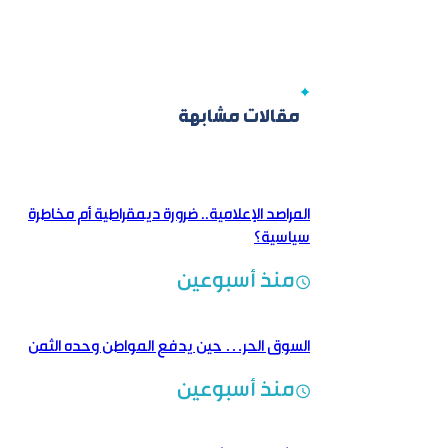
مقالات مشابهة
المراصد الإعلامية.. ضرورة ديمقراطية أم مخاطرة
سياسية؟
منذ أسبوعين
السوق الحر… حين يدفع المواطن وحده الثمن
منذ أسبوعين