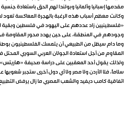
مقدمها إسبانيا وألمانيا وبولندا لهم الحق باستعادة جنسية
وكانت معظم أسباب هذه الرغبة بالهجرة المعاكسة تعود لع
وجودهم في المنطقة، على حين يهدد محور المقاومة في
وما دام سيظل من الطبيعي أن يتمسك الفلسطينيون بوطنه
المقاوم من أجل استعادة الجولان العربي السوري المحتل فلن
ولذلك يقول أحد المعقبين على دراسة صحيفة «هآريتس» إ
سلاماً، فلا الأردن ولا مصر ولا أي دول أخرى ستجبر شعوبها 
اتفاقية كامب ديفيد والشعب المصري ما زال يرفض التطبي