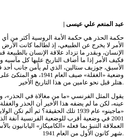
| عبد المنعم علي عيسى
حكمة الحذر هي حكمة الأمة الروسية أكثر من أي أم
الأمر لا يخرج عن الطبيعي، إذ لطالما كانت الأرض 
الإنسان، وبقدر ما تزداد علاقة الإنسان بالطبيعة ق
فكيف الأمر إذا ما أضاف التاريخ عليها كل مآسيه 
الأسبق، جوزيف ستالين، الذي لم يأمن جانب أحد
وضعية «الغفلة» صيف العا
هتلر قبل نحو عامين من هذا التاريخ الأخير.
يقول المثل الفرنسي «ما من مغالاة في الحذر»، و
عينه، لكن ما لم يضفه هذا الأخير أن الحذر والغفل
«ماجينو» عام 1939 تلك الحقيقة؟ ثم أل
2001 في وضعية أقرب للوضعية الفرنسية آنفة ا
العملاقة التنبؤ بما فعله «الكاميكاز» اليابانيون 
شهر كانون الأول من العام 1941.