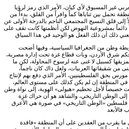
بي غير المسبوق لأي كيان، الأمر الذي رمز لرؤيا
 تحمل بين ثناياها كماً وافراً من القلق، بدءاً من
ً إلى قلق النسيج المجتمعي الناجم بالدرجة الأولى عن
 دائماً بمشروعية النهوض لكن أنظمتها كانت تقف على
1948 محاولة لشطب خريطة وطن من الجغرافيا السياسية، وفيها أضحت
كم شرق الأردن، وبات قطاع غزة تحت إدارة مصرية،
مزيقها كسبيل لا غنى عنه لرسوخ المحاولة، لكن ما
 من شقيقاتها العربيات، ولعل ذاك كان ناجماً،
 مورس بحق الفلسطينيين، الأمر الذي دفع بهم لإنتاج
ً في المنطقة إن لم يكن كذلك على مستوى العالم،
 خصيصاً لأجل تحطيم «هيولى» الهوية، إلى نواة وطن
إلى الوطن التاريخي، والشاهد هو أن حراك غزة
ضع فلسطين «الوطن التاريخي» في صورة هي الأعرق
 ما يقرب من العقدين على أن المنطقة «فاقدة