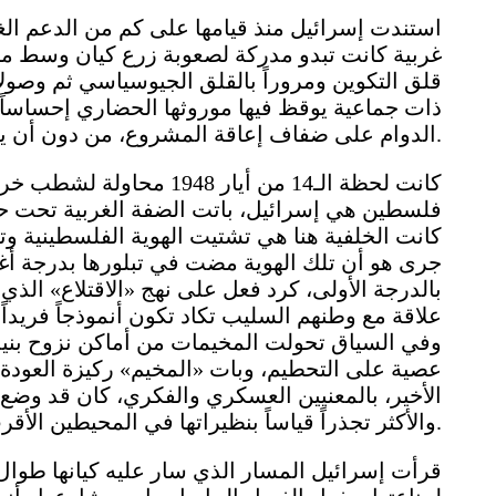
استندت إسرائيل منذ قيامها على كم من الدعم الغر
غربية كانت تبدو مدركة لصعوبة زرع كيان وسط منطقة
قلق التكوين ومروراً بالقلق الجيوسياسي ثم وصولا
ذات جماعية يوقظ فيها موروثها الحضاري إحساساً
الدوام على ضفاف إعاقة المشروع، من دون أن يعني ذلك أن ذلك الفعل هو الوحيد في هذا السياق.
كانت لحظة الـ14 من أيار 
فلسطين هي إسرائيل، باتت الضفة الغربية تحت ح
كانت الخلفية هنا هي تشتيت الهوية الفلسطينية وت
جرى هو أن تلك الهوية مضت في تبلورها بدرجة أغنى
بالدرجة الأولى، كرد فعل على نهج «الاقتلاع» الذي
علاقة مع وطنهم السليب تكاد تكون أنموذجاً فريدا
وفي السياق تحولت المخيمات من أماكن نزوح بنيت
عصية على التحطيم، وبات «المخيم» ركيزة العودة 
الأخير، بالمعنيين العسكري والفكري، كان قد و
والأكثر تجذراً قياساً بنظيراتها في المحيطين الأقرب فالأبعد.
قرأت إسرائيل المسار الذي سار عليه كيانها طوال