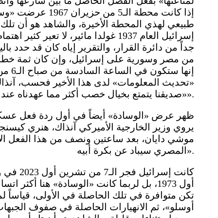
لمناعتها» بفعل الفصل الحاصل ما بين شارعها وأنظ
إذا كانت محطة الـ5 
طبيعي لهذي المحطة الأخيرة، والشاهد هو أن تلك 
إسرائيل العام 1937 غولدا مائير، لا
جداً من دائرة القرار، والتقرير إياه كان قد حدد 
من مصر وسورية على إسرائيل، وإن كان ثمة خطأ ا
إنها 
«تحديث المعلومات» لدى هذا الأخير فحسب، آنذاك 
«صديقنا يتمتع بخيال خصب أكثر مما عهدناه عند أي صديق آخر».
ظهر عرض «الوسادة» أيضاً في أول ردة فعل عسك
يروي وزير الخارجية الأميركي آنذاك، هنري كيسنج
موشي دايان، بعد ساعتين ونصف من هذا الفعل الأ
المصري سيباد عن بكرة أبيه».
أول 1973، بل لربما كانت «الوسادة» هنا أكثر
تكن متوافرة في تلك الحاصلة في الأولى، قياساً 
أوسلو»، ثم الانهيارات الحاصلة في صفوف الجبها