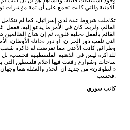
وجود استثناءات قليلة، والشاهد هو أن تل أبيب لم 
الأمنية والتي كانت تجمع على أن ثمة مؤشرات توحي بـ«طوفان» قادم لا محالة.
تكاملت شروط عدة لدى إسرائيل، كما لم تتكامل عند
العالم، ولربما كان في الأمر ما يدعو إليه، ففعل 
القائم بالفعل «خلية قلق»، ثم إن شأن الظالمين ه
التي تلعب دور الخزان، أو دور «داتا» الأوطان، ال
وطرائق كانت الأعتى مما تعرضت له ذاكرة شعب، و
للذاكرة ليس في الذهنية الفلسطينية فحسب، بل في
ساحات وشوارع رفعت فيها أعلام فلسطين التي باتت
«الطوفان» من جديد أن الحذر والغفلة هما وجهان ل
فحسب.
كاتب سوري