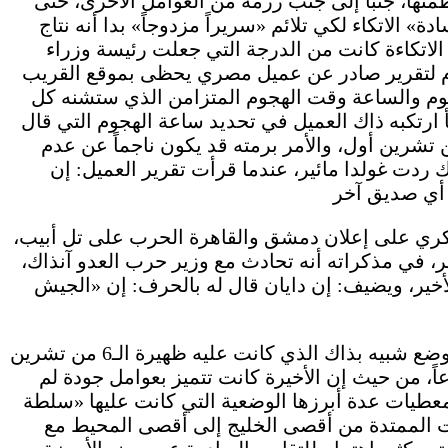
متها، جنباً إلى جنب رزمة من العوامل الأخرى، حتى
من حزيران 1967 عرضت «وسادة» الاتكاء لكي تلائم «سريراً مزدوجاً» بدا أنه نتاج
الاتكاءة كانت من الدرجة التي جعلت رئيسة وزراء
 تعير كثير اهتمام لتقرير صادر عن عميل مصري يحظى بموقع القريب
باليوم والساعة وقت الهجوم المتزامن الذي ستشنه كل
رتكبه ذاك العميل في تحديد ساعة الهجوم التي قال
ستكون في الساعة السادسة من صباح الـ6 من تشرين أول، والأمر برمته قد يكون ناجماً عن عدم
ردت غولدا مائير، عندما قرأت تقرير العميل: إن
ري على إعلان دمشق والقاهرة الحرب على تل أبيب،
ر، في مذكراته أنه تحادث مع وزير حرب العدو آنذاك،
خير، ويضيف: إن دايان قال له بالحرف: إن «الجيش
كانت إسرائيل فجر الـ7 من تشرين أول 2023 في وضع شبيه بذاك الذي كانت عليه ظهيرة الـ6 من تشرين
 اتساعاً، من حيث إن الأخيرة كانت تتميز بعوامل جودة لم
لمعطيات عدة أبرزها الوضعية التي كانت عليها «سلطة
ت الممتدة من أقصى الخليج إلى أقصى المحيط مع