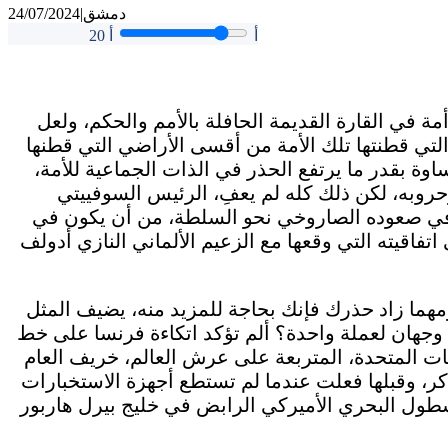
دمشق
|
24/07/2024
أ
أ
20
ة في القارة القديمة الحافلة بالأمم والحكم، ولعل
التي قطنتها تلك الأمة من أقسى الأراضي التي قطنها
ساوة بقدر ما يرتفع الحذر في الذات الجماعية للأمة،
وحروبه، لكن ذلك كله لم يعفِ، الرئيس السوفييتي
 في صعوده الصاروخي نحو السلطة، من أن يكون في
م 1941، هو المتكئ على اتفاقيته التي وقعها مع الزعيم الألماني النازي أدولف
مهما زاد حذرك فإنك بحاجة للمزيد منه، يضيف المثل
ة وجهان لعملة واحدة؟ ألم تؤكد اتكاءة فرنسا على خط
م تكن الولايات المتحدة، المتربعة على عرش العالم، خريف العام
لذكر، وقبلها فعلت عندما لم تستطع أجهزة الاستخبارات
بالأسطول البحري الأميركي الرابض في خليج بيرل هاربور