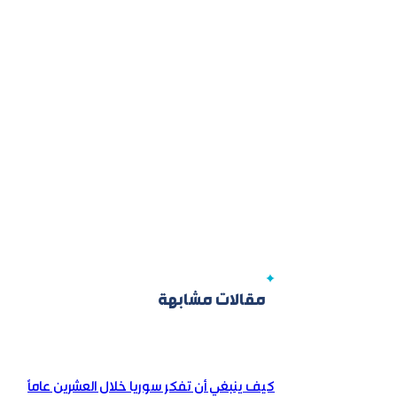
مقالات مشابهة
كيف ينبغي أن تفكر سوريا خلال العشرين عاماً