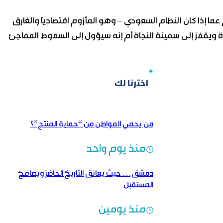
عما إذا كان النظام السعودي – وهو المأزوم اقتصادياً والغارق
ة ويقفز إلى سفينة النجاة أم إنه سيؤول إلى السقوط المفاجئ
اخترنا لك
من يحمي المواطن من “حماية المنتج”؟
منذ يوم واحد
دمشق… حيث يعانق التاريخُ الحاضرَ ويصافحُ
المستقبل
منذ يومين