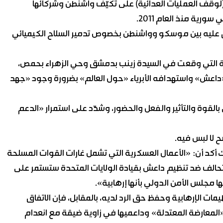
شر الاتفاق الأميركي الروسي ولاحقاً القرار الأممي 2268 (لوقف العمليات العدائية) على تكيّف واشنطن وشركائها
ورية منذ العام 2011.
تُفق عليه بين موسكو وواشنطن بخصوص تدمير السلاح الكيميائي
هابية التي وقعت في السيدة زينب بدمشق وحي الزهراء بحمص،
 «داعش» واستهدافه الأبرياء «حول العالم» بضرورة وجود «جهد
قوة والتأثير والفعل والحضور، وشدّد على استمرار «الدعم
شترك أكد أن: «الأعمال العسكرية التي تشمل غارات القوات المسلحة
تحالف ضد تنظيم داعش بقيادة الولايات المتحدة ستستمر على
 مجلس الأمن الدولي بأنها إرهابية».
يمات الإرهابية وحفظ حق الرد لديه، بالمقابل، فإن الاتفاق
لمعارضة المعتدلة» وداعميها في زاوية ضيقة مع انعدام