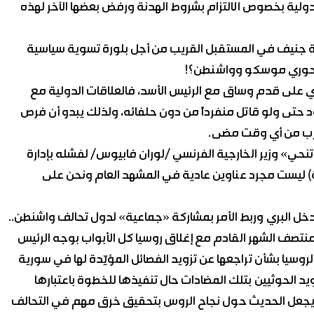
لدولية بخصوص الالتزام بشروط الهدنة ورفض بعضها الآخر لهذه
لة جنيف في المستقبل القريب من أجل بلورة تسوية سياسية
ن محوري موسكو وواشنطن؟!
ي على قدم وساق مع الرئيس الأسد، فالعلاقات الدولية مع
ود حتى ولو قاتل منفرداً من دون حلفائه، ولذلك يبدو أن فرص
قرب من أي وقت مضى.
تنحي» وزير الخارجية الفرنسي /لوران فابيوس/ لفشله بإدارة
ة) ليست مجرد عناوين عادية في المشهد العام ونحن على
التدخل البري وربط الأمر بمشاركة «جماعية» لدول تحالف واشنطن..
منتصف الشهر القادم مع إغلاق روسيا كل الأبواب بوجه الرئيس
لروسيا بشأن تراجعها عن تزويد الفصائل المؤيّدة لها في سورية
يد الحوثيين بتلك المضادات حال تنفيذها للخطوة باعتبارها
ة)… يجعل الحديث حول نجاح الروس بتحقيق خرق مهم في التحالف