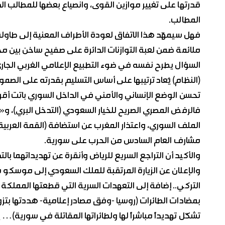
قدرتها على تغيير موازين القوى، وانصياع بعضها للمطالب ا
المطالب.
فهل سيمهّد هذا الاتفاق لعودة الأطراف المعنية إلى طاو
ملائمة ضمن لعبة التوازنات الدائرة على صفيح ساخن بي
السؤال يطرح نفسه في ضوء التطبيع الإعلامي الغربي الجار
(النظام) يُعاد ترتيبها على أساس التسليم بقدرته على الصم
تحسن الوضع الإنساني والأمني في الداخل السوري باتت أ
فالرفض المصري الصريح للخيار السعودي (التدخل البري)، و«
الملف السوري، واعتذار المغرب عن استضافة (القمة العربي
مشارف العام السادس من الحرب على سورية.
والأكيد أن التراجع السريع للرياض وأنقرة عن تهديداتهما ب
والإعلان عن الزيارة المرتقبة للملك السعودي إلى موسكو 
التركي.. إضافة إلى التعهدات السرية التي قطعتها المملكة 
بمضادات الطائرات (روسيا -وفق مصادر إعلامية- هددتها بتزو
تشكّل تهديداً مباشراً لها ولطائراتها المقاتلة في سوري