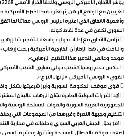
يؤ
الغربيين مع الواقع الراهن إثر تعثر تنفيذ الخطط الأميركية في س
وأهمية الاتفاق الذي اعتبره الرئيس الروسي مماثلاً لما ا
السوري تكمن في عدة نقاط كونه:
 تزامن الاتفاق مع إدانات دولية واسعة للتفجيرات الإر
واللافت في هذا الإطار أن الخارجية الأميركية ربطت إرهاب
موحد وعالمي لتدمير هذا التنظيم الإرهابي».
 عكس حجم روسيا كقطب دولي يساوي القطب الأميركي بال
القوي» الروسي الأميركي «لإنهاء النزاع».
 قوّى موقف الحكومة السورية وأبرز شرعيتها بشكل واضح لا لبس فيه.
 أيّد القرارات الدولية الصادرة بشأن الإرهاب فالبيان الم
للجمهورية العربية السورية والقوات المسلحة الروسية وال
التنظيم وجبهة النصرة وغيرهما من المجموعات التي يصنفها
 أقرّ بحق الجيش العربي السوري وحلفائه في محاربة التنظ
أضعف موقف الفصائل المسلحة وشتتها، وحشر ما يُسمى «ا