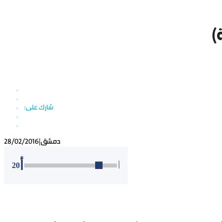
)
دمشق
|
28/02/2016
أ
20
أ