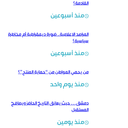
القادمة؟
منذ أسبوعين
المراصد الإعلامية.. ضرورة ديمقراطية أم مخاطرة
سياسية؟
منذ أسبوعين
من يحمي المواطن من “حماية المنتج”؟
منذ يوم واحد
دمشق… حيث يعانق التاريخُ الحاضرَ ويصافحُ
المستقبل
منذ يومين