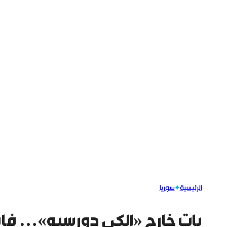
الرئيسية
سوريا
بات خارج «الكي دورسيه»… فاب