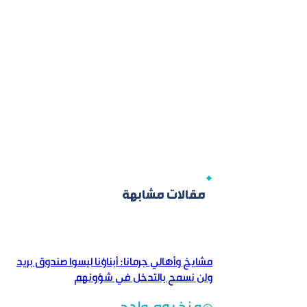
مقالات مشابهة
مشايخ وأهالي جرمانا: أبناؤنا ليسوا صندوق بريد
ولن نسمح بالتدخل في شؤونهم