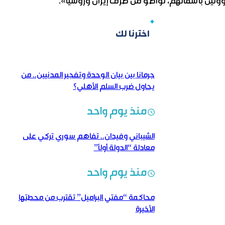
ين بأسمائهم، تواطؤ من طرف إيران وروسيا».
اخترنا لك
جرمانا بين بيان الوحدة وتفجير المدنيين.. من
يحاول ضرب السلم الأهلي؟
منذ يوم واحد
الشيباني وفيدان.. تفاهم سوري تركي على
معادلة “الدولة أولاً”
منذ يوم واحد
محاكمة “مفتي البراميل” تقترب من محطتها
الأخيرة