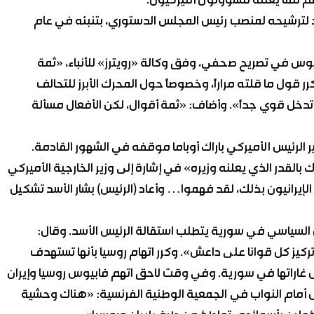
م مما يعلنه مسؤولون أميركيون.
د لترشيحه لمنصب رئيس المجلس الدستوري، بتنبئه في عام
يوس في تصريح صحفي، وفق وكالة «رويترز» للأنباء، «ثمة
 قول ما قلته مراراً، وخصوصاً حول المحرك الأبرز للتحالف
أنه تدخل قوي جداً». وأضاف: «ثمة أقوال، لكن الأفعال مسألة
ير الرئيس الأميركي باراك أوباما موقفه في الشهور القادمة.
 بالقدر الذي يعلنه وزيره» في إشارة إلى وزير الخارجية الأميركي
 الإيرانيون بذلك، لقد فهموا… وأعاد (الرئيس) بشار الأسد تشكيل
حل السياسي في سورية يتطلب استقالة الرئيس الأسد. وقال:
يز كل قوانا على داعش». وكرر اتهام روسيا بأنها تستهدف
 غاراتها في سورية. وفي وقت لاحق اتهم فابيوس روسيا وإيران
 أمام النواب في الجمعية الوطنية الفرنسية: «هناك وحشية