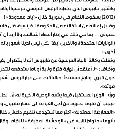
بل أبدى تشاؤمه من أي تغيير في موقف واشنطن على الرغ
واشتهر فابيوس الذي يخطط الرئيس الفرنسي فرنسوا أولان
(2012) بسقوط النظام في سورية خلال «أيام معدودة»!
وقبيل إعلانه عن استقالته من الحكومة الفرنسية، قال فاب
غموض… بما في ذلك في إطار أعضاء التحالف. ولا أريد أن أكرر
(الولايات المتحدة)، والآخرين أيضاً. لكن ليس لدينا شعور ب
أخرى».
ونقلت وكالة الأنباء الفرنسية عن فابيوس أنه لا ينتظر أن يغ
وأضاف: «لا أعتقد أن نهاية فترة ولاية أوباما ستدفعه للتحرك
جون كيري. وتابع مستنتجاً: «بالتأكيد، على غرار الروس، شعر
قوته».
ورأى الوزير المستقيل فيما يشبه الوصية الأخيرة له، أن ال
«يجب أن نقوم بجهود من أجل العودة إلى مسار مقبول، وترك
«المعارضة المعتدلة» أكثر مما تستهدف تنظيم داعش، خلال
بأنهما «متواطئتان» في «الوحشية المخيفة» للنظام. وقال