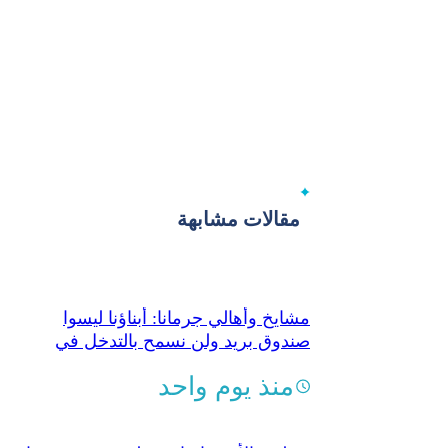
مقالات مشابهة
مشايخ وأهالي جرمانا: أبناؤنا ليسوا
صندوق بريد ولن نسمح بالتدخل في
شؤونهم
منذ يوم واحد