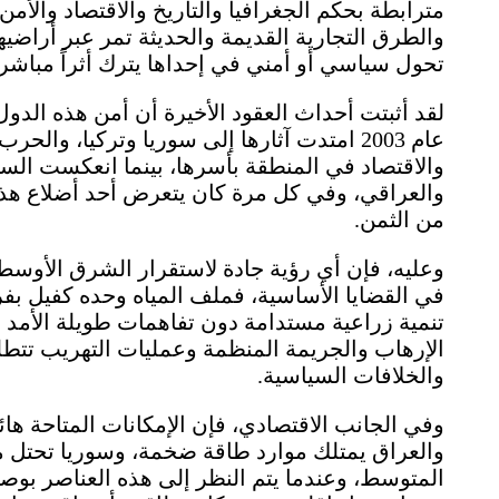
مترابطة بحكم الجغرافيا والتاريخ والاقتصاد والأمن
والطرق التجارية القديمة والحديثة تمر عبر أراضيها
تحول سياسي أو أمني في إحداها يترك أثراً مباشراً
لقد أثبتت أحداث العقود الأخيرة أن أمن هذه الدول
عام 2003 امتدت آثارها إلى سوريا وتركيا، و
والاقتصاد في المنطقة بأسرها، بينما انعكست الس
والعراقي، وفي كل مرة كان يتعرض أحد أضلاع هذا ا
من الثمن.
وعليه، فإن أي رؤية جادة لاستقرار الشرق الأوسط
في القضايا الأساسية، فملف المياه وحده كفيل بفر
تنمية زراعية مستدامة دون تفاهمات طويلة الأمد ح
الإرهاب والجريمة المنظمة وعمليات التهريب تتطل
والخلافات السياسية.
وفي الجانب الاقتصادي، فإن الإمكانات المتاحة هائ
والعراق يمتلك موارد طاقة ضخمة، وسوريا تحتل موق
المتوسط، وعندما يتم النظر إلى هذه العناصر بو