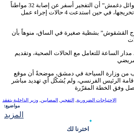
وفي تصريح لـ”الوطن” أوضح مدير صحة دمشق “وائل دغمش” أن التفجير أسفر عن إصابة 32 مواطناً
واستشهاد مدنيّاً، مشيراً إلى أن معظم الحالات تم تخريجها، في حين استدعت 4 حالات إجراء عمل
رج القشقوش” بشظية صغيرة في الساق، منوهاً بأن
ات
ار الساعة للتعامل مع الحالات الصحية، وتقديم
رب من وزارة السياحة في دمشق، موضحةً أن موقع
قامة الرئيس الفرنسي، ولم يُشكّل أي تهديد مباشر
الاحتياجات الضرورية
,
التفجير
,
المصابين
,
وزير الداخلية يتفقد
مواضيع:
المزيد
اخترنا لك