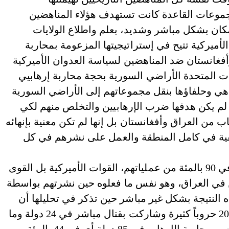
 مجموعات القاعدة كانت تستهدف هؤلاء المناهضين
مكان بشكل مباشر وشديد، بعلم واطلاع الولايات
لأميركية تتيح في إستراتيجيتها المزعومة بمحاربة
أفغانستان ضد المناهضين لسياسة العدوان الأميركية
لايات المتحدة الأراضي السورية بحجة محاربة إرهابيي
ي وحلفاؤها بنقل مجموعاتهم إلى الأراضي السورية
لم يكن هدفها ضرب الإرهابيين والتخلص منهم لكي
 من العراق وأفغانستان بل إنها لم تكن معنية بإنهائه
ئفية في كامل المنطقة والعمل على نشرهم في كل
إن إرهابيي القاعدة وأمثالها لم يكونوا يستهدفون في 90 بالمئة من عملياتهم، القوات الأميركية بل القوى
ين في العراق، وهو نفس ما فعلوه حين نشرتهم بواسطة
 النتيجة بشكل غير مباشر حين تذكر في تحليلها أن
الولايات المتحدة شنت منذ غزو أفغانستان عام 2001 حروباً كثيرة وشاركت بقتال مباشر في 24 دولة وما