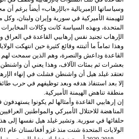
وسياساتها الإمبريالية «بالإرهاب» أيضاً برغم أن
للهيمنة الأميركية في سورية وإيران ولبنان، وكل 
المتحدة، وبهذه السياسة كانت وكالات المخابرات ا
الإرهاب تجنيد نفس إرهابيي القاعدة في العراق و
وهذا تماماً ما أثبتته وقائع كثيرة حين انتهكت الو
القاعدة وداعش والنصرة، وهم الذين سمحت لهم ه
بعشرات ثم بمئات الآلاف، وهذا يعني أن واشنطن 
تعتقد غيلد هيل أن واشنطن فشلت في إنهاء الإرهاب
إلا بعد استنفاذ هدفه وبعد توظيفهم في حرب طا
منطقة تناهض الهيمنة الأميركية.
المناهضة للاحتلال الأميركي والمواطنين العراقي
حلفائها في سورية. وتشير غيلد هيل نفسها إلى هذه