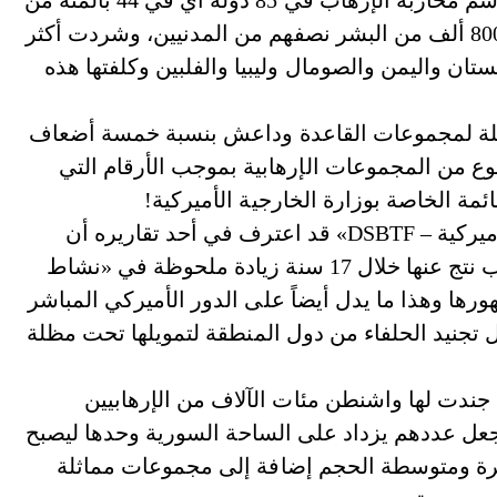
بين 2018-2020 أصبحت تشارك بنشاطات حربية باسم محاربة الإرهاب في 85 دولة أي في 44 بالمئة من
دول العالم، وسفكت منذ عام 2001 دماء أكثر من 800 ألف من البشر نصفهم من المدنيين، وشردت أكثر
اكستان واليمن والصومال وليبيا والفلبين وكلفتها هذه
ماثلة لمجموعات القاعدة وداعش بنسبة خمسة أضعاف
داد عدد هذا النوع من المجموعات الإرهابية بموجب الأرقام التي
ة الخاصة بوزارة الخارجية الأميركية!
وكان «المجلس العلمي الدفاعي لقوات المهام الأميركية – DSBTF» قد اعترف في أحد تقاريره أن
العمليات الأميركية العسكرية باسم محاربة الإرهاب نتج عنها خلال 17 سنة زيادة ملحوظة في «نشاط
ها وهذا ما يدل أيضاً على الدور الأميركي المباشر
تجنيد الحلفاء من دول المنطقة لتمويلها تحت مظلة
 جندت لها واشنطن مئات الآلاف من الإرهابيين
عل عددهم يزداد على الساحة السورية وحدها ليصبح
سرائيلية أكثر من 40 منظمة كبيرة ومتوسطة الحجم إضافة إلى مجموعات مماثلة