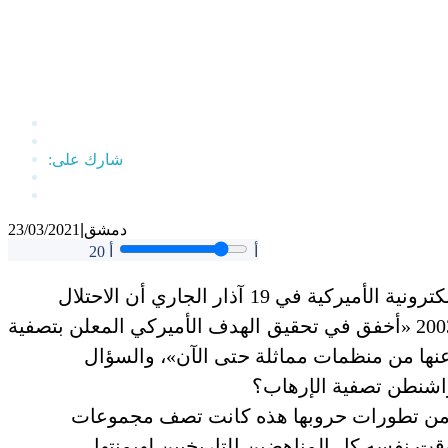
دمشق
|
23/03/2021
أ
أ
20
كشفت جوليا غيلدهيل في مجلة «ديفينس ون» الإلكترونية الأميركية في 19 آذار الجاري أن الاحتلال
الأميركي لأفغانستان عام 2001 وللعراق في عام 2003 «أخفق في تحقيق الهدف الأميركي المعلن بتصفية
عنها من منظمات مماثلة حتى الآن»، والسؤال
واشنطن تصفية الإرهاب؟
ين من تطورات حروبها هذه كانت تصف مجموعات
ت نفسه كل المناهضين التاريخيين لهيمنتها