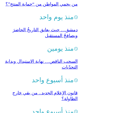
من يحمي المواطن من “حماية المنتج”؟
منذ يوم واحد
دمشق… حيث يعانق التاريخُ الحاضرَ
ويصافحُ المستقبل
منذ يومين
السحب الناقص… نهاية الاستبدال وبداية
التحدّيات
منذ أسبوع واحد
قانون الإعلام الجديد.. من بقي خارج
الطاولة؟
منذ أسبوع واحد