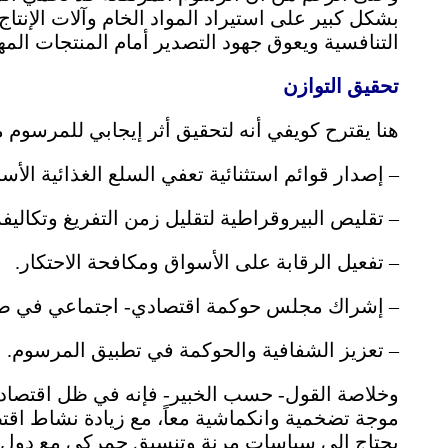
بشكل كبير على استيراد المواد الخام وآلات الإنت
التنافسية ويعوق جهود التصدير أمام المنتجات المه
تحقيق التوازن
هنا يقترح كويفي أنه لتحقيق أثر إيجابي للمرسوم م
– إصدار قوائم استثنائية تعفي السلع الغذائية الأس
– تقليص البيروقراطية لتقليل زمن التفريغ وتكاليفه
– تفعيل الرقابة على الأسواق ومكافحة الاحتكار.
– إشراك مجلس حوكمة اقتصادي- اجتماعي في صيا
– تعزيز الشفافية والحوكمة في تطبيق المرسوم.
وخلاصة القول- حسب الخبير- فإنه في ظل اقتصاد
موجة تضخمية وانكماشية معاً، مع زيادة نشاط اقتص
يحتاج إلى سياسات مرنة وتنسيق جمركي مع دول ال