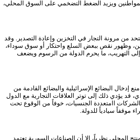
 للمواطنين ويزيد الضغط التضخمي على السوق المحلي،
حد من مرونة التجار في التخزين وإعادة التصدير. وقد
ن، وظهور نقص ببعض السلع واحتكار أو سوق سوداء،
 إلى التهريب، ما يحرم الدولة من الرسوم ويضعف
اد السياسية قال: تنص المادة 112 على منع إدخال البضائع الإسرائيلية والبضائع القادمة من
 قد يؤدي ذلك إلى توتر العلاقات التجارية مع الدول
الشركات اامتعددة الجنسيات، خوفاً من الوقوع تحت
 موقفاً سيادياً للدولة.
ج المحلي نظرياً، إلا أن الصناعات السورية تعتمد