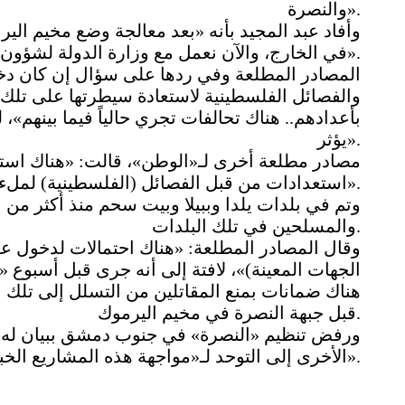
والنصرة».
وأفاد عبد المجيد بأنه «بعد معالجة وضع مخيم الير
في الخارج، والآن نعمل مع وزارة الدولة لشؤون المصالحة الوطنية على إعادة الناس إلى السبينة».
المصادر المطلعة وفي ردها على سؤال إن كان دخو
والفصائل الفلسطينية لاستعادة سيطرتها على تلك ا
بأعدادهم.. هناك تحالفات تجري حالياً فيما بينهم
يؤثر».
مصادر مطلعة أخرى لـ«الوطن»، قالت: «هناك استع
استعدادات من قبل الفصائل (الفلسطينية) لملء الفراغ».
وتم في بلدات يلدا وببيلا وبيت سحم منذ أكثر من 
والمسلحين في تلك البلدات.
وقال المصادر المطلعة: «هناك احتمالات لدخول عن
الجهات المعينة)»، لافتة إلى أنه جرى قبل أسبوع 
هناك ضمانات بمنع المقاتلين من التسلل إلى تلك 
قبل جبهة النصرة في مخيم اليرموك.
ورفض تنظيم «النصرة» في جنوب دمشق ببيان له 
الأخرى إلى التوحد لـ«مواجهة هذه المشاريع الخبيثة».