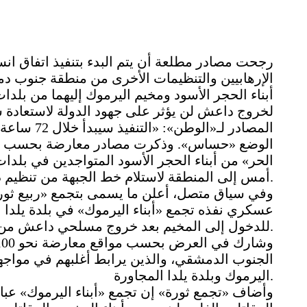
رجحت مصادر مطلعة أن يتم البدء بتنفيذ اتفاق 
الإرهابيين والتنظيمات الأخرى من منطقة جنوب دم
أبناء الحجر الأسود ومخيم اليرموك إليهما من بلدات
لخروج داعش لن يؤثر على جهود الدولة لاستعادة سي
المصادر لـ«
الوضع «حساس». وذكرت مصادر معارضة بحسب مواق
الحر» من أبناء الحجر الأسود المتواجدين في بلدات
أمس إلى المنطقة لاستلام خط الجبهة من تنظيم داعش تمهيداً لخروج الأخير من المدينة.
وفي سياق متصل، أعلن ما يسمى بتجمع «ربيع ثور
عسكري نفذه تجمع «أبناء اليرموك» في بلدة يلدا 
للدخول إلى المخيم بعد خروج مسلحي داعش من جنوب دمشق خلال الأيام القليلة القادمة.
الجنوب الدمشقي، والذين يرابط أغلبهم في موا
اليرموك وبلدة يلدا المجاورة.
وأضاف «تجمع ثورة» إن تجمع «أبناء اليرموك» عب