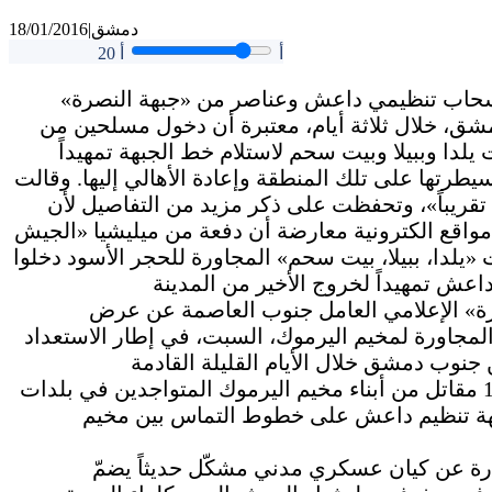
دمشق
|
18/01/2016
أ
أ
20
انسحاب تنظيمي داعش وعناصر من «جبهة النصرة»
شق، خلال ثلاثة أيام، معتبرة أن دخول مسلحين من
 يلدا وببيلا وبيت سحم لاستلام خط الجبهة تمهيداً
طرتها على تلك المنطقة وإعادة الأهالي إليها. وقالت
الوطن»: «التنفيذ سيبدأ خلال 72 ساعة تقريباً»، وتحفظت على ذكر مزيد من التفاصيل لأن
ع الكترونية معارضة أن دفعة من ميليشيا «الجيش
 «يلدا، ببيلا، بيت سحم» المجاورة للحجر الأسود دخلوا
ة» الإعلامي العامل جنوب العاصمة عن عرض
المجاورة لمخيم اليرموك، السبت، في إطار الاستعداد
وشارك في العرض بحسب مواقع معارضة نحو 100 مقاتل من أبناء مخيم اليرموك المتواجدين في بلدات
جهة تنظيم داعش على خطوط التماس بين مخيم
ارة عن كيان عسكري مدني مشكّل حديثاً يضمّ