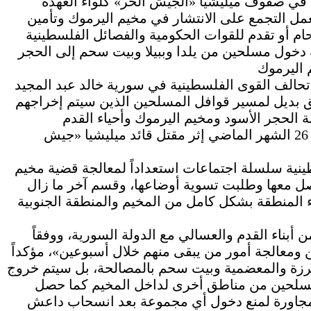
ين في صفوف ميليشيا «الجيش الحر» كلواء العهدة
مل التجمع على الانتشار في مخيم اليرموك وتأمين
دخول مسلحين من يلدا وببيلا وبيت سحم إلى الحجر
الف القوى الفلسطينية في سورية خالد عبد المجيد
ق بديل لمسير قوافل المسلحين الذين سيتم إخراجهم
 الحجر الأسود ومخيم اليرموك وأحياء القدم
والعسالي والتضامن، بعد تعليق عملية إجلائهم في 26 الشهر الماضي إثر مقتل قائد ميليشيا «جيش
ينية سلسلة اجتماعات استعداداً لمعالجة قضية مخيم
ل معها وطلبت تسوية أوضاعها، وقسم آخر ما زال
ء المنطقة بشكل كامل من المخيم والمنطقة الجنوبية
بناء القدم والعسالي مع الدولة السورية، ووفقاً
ومعالجة أمور من يبقى منهم خلال أسبوعين»، مؤكداً
ع برزة والمعضمية وبيت سحم بالمصالحة، بل سيتم خروج
مسلحين من مناطق أخرى لداخل المخيم كما حصل
 المجاورة لمنع دخول أي مجموعة بعد انسحاب داعش