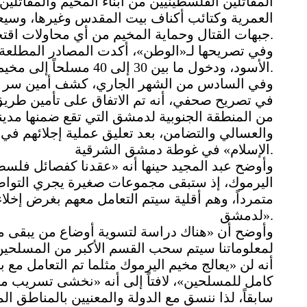
المقاتلين الفلسطينيين من أبناء المخيم والمقاتل
العمرية وكتائب أكناف بيت المقدس وغيرها، وسيع
جبهات القتال وحماية المخيم من أي محاولات اقتحام أو تقدم للقوات الحكومية والفصائل الفلسطينية.
وفي تصريحها لـ«الوطن»، أكدت المصادر المطلعة 
الأسود، ودخول ما بين 30 إلى 40 مسلحاً إلى مخيم اليرموك.
وفي السادس من الشهر الجاري، كشف أمين سر تح
في تصريح صحفي، أنه تم الاتفاق على تأمين طري
من المنطقة الجنوبية لدمشق التي تقع ضمنها مدينة
الإسلام» في غوطة دمشق الشرقية.
وأوضح عبد المجيد حينها أنه «عقدنا كفصائل فلسط
اليرموك، إذ ستبقى مجموعات صغيرة يجري التواص
متمرداً، وهم أقلية سيتم التعامل معهم بغرض إخلا
لدمشق».
وأوضح أن «هناك دراسة لتسوية أوضاع من يبقى من أ
لمعلوماتنا سيتم سحب القسم الأكبر من المسلحين 
أنه لن «يعالج مخيم اليرموك مثلما تم التعامل م
كامل للمسلحين»، لافتاً إلى أنه «نخشى تسريب 
سابقاً، لذا ننسق مع الدولة والمعنيين بالمناطق