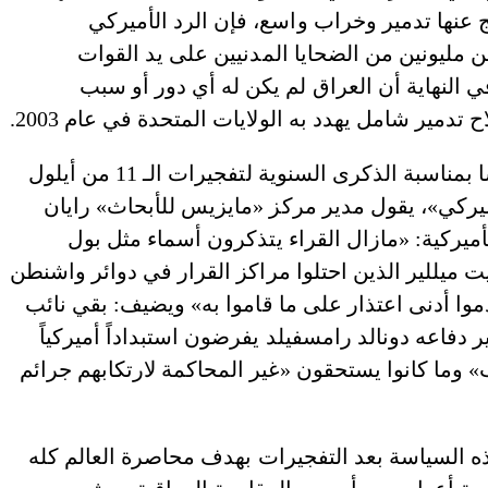
رهم ونتج عنها تدمير وخراب واسع، فإن الرد الأميركي
 مليونين من الضحايا المدنيين على يد القوات
ي النهاية أن العراق لم يكن له أي دور أو سبب
مير شامل يهدد به الولايات المتحدة في عام 2003.
وفي دراسة في موقع مجلته التي تصدر في النمسا بمناسبة الذكرى السنوية لتفجيرات الـ 11 من أيلول
ستبداد الأميركي»، يقول مدير مركز «مايزيس للأبحاث» رايان
ميركية: «مازال القراء يتذكرون أسماء مثل بول
ميللير الذين احتلوا مراكز القرار في دوائر واشنطن
ا أدنى اعتذار على ما قاموا به» ويضيف: بقي نائب
فاعه دونالد رامسفيلد يفرضون استبداداً أميركياً
» وما كانوا يستحقون «غير المحاكمة لارتكابهم جرائم
 السياسة بعد التفجيرات بهدف محاصرة العالم كله