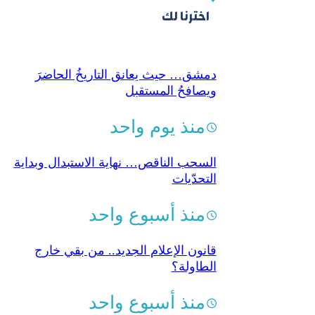
اخترنا لك
دمشق… حيث يعانق التاريخُ الحاضرَ
ويصافحُ المستقبل
منذ يوم واحد
السحب الناقص… نهاية الاستبدال وبداية
التحدّيات
منذ أسبوع واحد
قانون الإعلام الجديد.. من بقي خارج
الطاولة؟
منذ أسبوع واحد