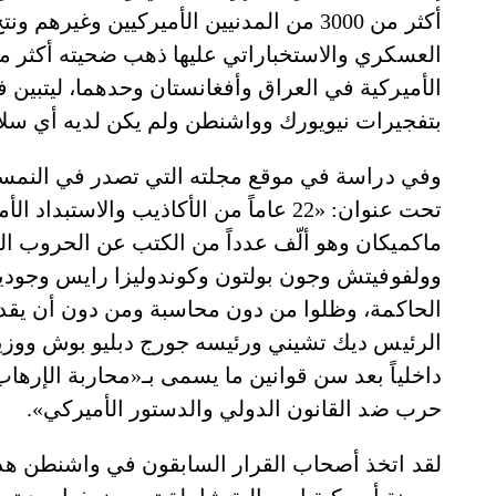
أكثر من 3000 من المدنيين الأميركيين وغي
العسكري والاستخباراتي عليها ذهب ضحيته أكثر من
الأميركية في العراق وأفغانستان وحدهما، ليتبين ف
بتفجيرات نيويورك وواشنطن ولم يكن لديه أي سلاح تد
تحت عنوان: «22 عاماً من الأكاذيب والا
ماكميكان وهو ألّف عدداً من الكتب عن الحروب الأ
وولفوفيتش وجون بولتون وكوندوليزا رايس وجوديت 
الحاكمة، وظلوا من دون محاسبة ومن دون أن يقدمو
الرئيس ديك تشيني ورئيسه جورج دبليو بوش ووزير د
داخلياً بعد سن قوانين ما يسمى بـ«محاربة الإرهاب
حرب ضد القانون الدولي والدستور الأميركي».
لقد اتخذ أصحاب القرار السابقون في واشنطن هذه