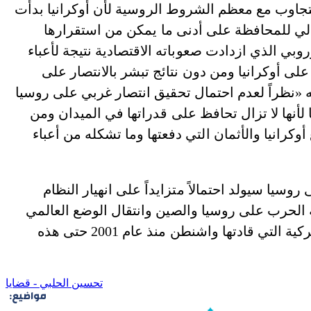
تتجاوب مع معظم الشروط الروسية لأن أوكرانيا بدأت
الي للمحافظة على أدنى ما يمكن من استقرارها
وروبي الذي ازدادت صعوباته الاقتصادية نتيجة لأعباء
على أوكرانيا ومن دون نتائج تبشر بالانتصار على
ه «نظراً لعدم احتمال تحقيق انتصار غربي على روسيا
أنها لا تزال تحافظ على قدراتها في الميدان ومن
 أوكرانيا والأثمان التي دفعتها وما تشكله من أعباء
وسيا سيولد احتمالاً متزايداً على انهيار النظام
ة الحرب على روسيا والصين وانتقال الوضع العالمي
إلى بداية واقع جديد يوقف الحروب الوحشية الأميركية التي قادتها واشنطن منذ عام 2001 حتى هذه
تحسين الحلبي - قضايا
مواضيع: