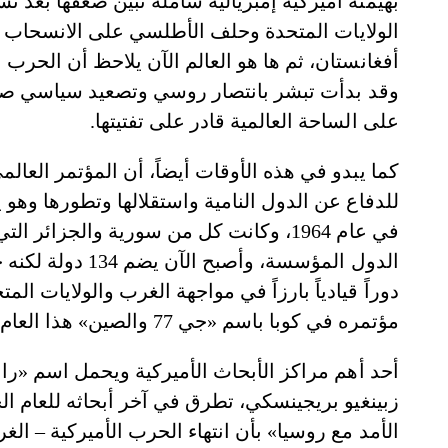
بهيمنة أميركية إمبريالية شاملة تبين ضعفها بعد 
الولايات المتحدة وحلف الأطلسي على الانسحاب ث
أفغانستان، ثم ها هو العالم الآن يلاحظ أن الحرب 
وقد بدأت تبشر بانتصار روسي وتصعيد سياسي صين
على الساحة العالمية قادر على تفتيتها.
للدفاع عن الدول النامية واستقلالها وتطورها وهو
في عام 1964، وكانت كل من سورية والجزا
دوراً قيادياً بارزاً في مواجهة الغرب والولايات ا
مؤتمره في كوبا باسم «جي 77 والصين» هذا العام تأكيداً لدورها الداعم له ولأهدافه.
أحد أهم مراكز الأبحاث الأميركية ويحمل اسم «را
الأمد مع روسيا» بأن انتهاء الحرب الأميركية – ال