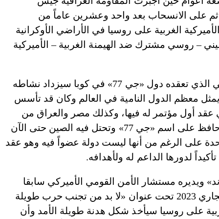
تسعة أعوام حين أجبرت المقاومة العراقية جيش
م على الانسحاب بعد واحد وعشرين عاماً من
الأميركية الغربية على روسيا في الأراضي الأوكرانية
ي – روسي مشترك ضد الهيمنة الغربية – الأميركية
كما يبدو في هذه الأوقات أيضاً، أن المؤتمر العالمي الذي تعقده دول «جي 77» في كوبا سيزداد نشاطه
 يمثل معظم الدول النامية في العالم وكان قد تأسس
ئر التي عقد أول مؤتمر له فيها، وكذلك مصر والعراق من
الدول المؤسسة، وأصبح الآن يضم 134 دولة لكنه حافظ على اسم «جي 77» وتحتل فيه الصين حتى الآن
لمتحدة على الرغم من أنها ليست دولة عضواً فيه وهو عقد
ند» ويديره مستشار الأمن القومي الأميركي سابقا
زبينغيو بريجينسكي، تطرق في آخر أبحاثه للعام الجاري 2023 تحت عنوان «لا بد من تجنب حرب طويلة
غربية على روسيا سيأخذ شكل هدنة طويلة الأمد وأن