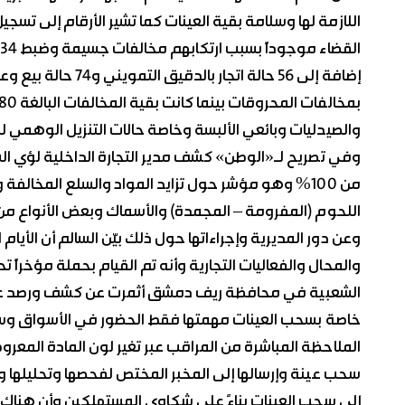
والصيدليات وبائعي الألبسة وخاصة حالات التنزيل الوهمي لل
وفي تصريح لـ«الوطن» كشف مدير التجارة الداخلية لؤي السا
من 100% وهو مؤشر حول تزايد المواد والسلع المخال
اللحوم (المفرومة – المجمدة) والأسماك وبعض الأنواع من ا
وعن دور المديرية وإجراءاتها حول ذلك بيّن السالم أن الأي
والمحال والفعاليات التجارية وأنه تم القيام بحملة مؤخراً 
الشعبية في محافظة ريف دمشق أثمرت عن كشف ورصد عدد 
خاصة بسحب العينات مهمتها فقط الحضور في الأسواق وسحب 
الملاحظة المباشرة من المراقب عبر تغير لون المادة المعرو
سحب عينة وإرسالها إلى المخبر المختص لفحصها وتحليلها 
إلى سحب العينات بناءً على شكاوى المستهلكين وأن هناك تو