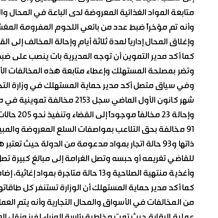
متابعة المواد الغذائية المعروضة لدى الباعة في المحال وا
وأنه تم مؤخراً ضبط عدد من بائعي اللحوم المفرومة المغش
وإغلاق المحال إدارياً لمدة ثلاثة أيام وإحالة المخالف إلى ال
كما أكد مدير التموين أن توجه المديرية بات ينصب على ضب
وتضر بمصلحة المستهلك وإعطاء متابعة هذه المخالفات الأ
وفي سياق متصل أكد مدير حماية المستهلك في وزارة التجا
وإحالة 23
ذاتها و93 حالة اتجار بمواد مدعومة من الدولة حيث ت
وأغذية منتهية الصلاحية و13 حالة متاجرة بمواد إغاثية، إضافة إلى ضبط 176 مخالفة بيع بسعر زائد.
كما أكد مدير حماية المستهلك أن الوزارة تستنفر كل طاقاته
من المخالفات في الأسواق والمحال التجارية وأنه يتم العمل
عملية الرقابة حيث تمت مخاطبة رئاسة الوزراء لفرز ونقل العا