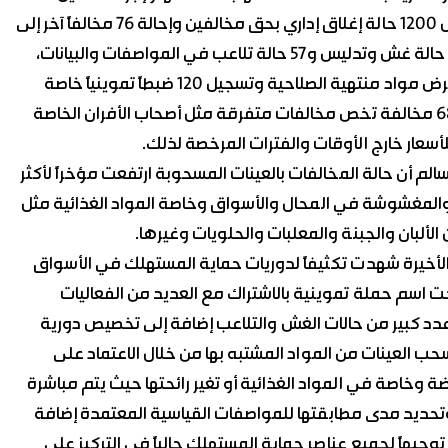
اللازمة لها وسلامة بقية العينات كما تشير الأرقام إلى تسجيل 1200 حالة إغلاق إداري بحق مخالفين وإحالة 76 مخالفاً آخر إلى
القضاء موجوداً بسبب ارتكابهم مخالفات جسيمة وضبط 34 حالة غش وتدليس و57 حالة تلاعب في المواصفات والبيانات،
إضافة إلى 56 حالة اتجار بالدقيق التمويني و74 حالة بيع وعرض مواد منتهية الصلاحية وتسجيل 120 ضبطاً تموينياً خاصة
بمخالفات المحروقات بينما كانت بقية المخالفات البالغة 680 مخالفة تخص مخالفات متفرقة مثل أصحاب الأفران الخاصة
أسعار خارج الأوقات والفترات المرخصة لذلك.
لم أن حالة المخالفات بالعينات المسحوبة ارتفعت مؤخراً لأكثر
فة والمغشوشة في المحال والأسواق وخاصة المواد الغذائية مثل
لألبان والجبنة والمعلبات والحلويات وغيرها.
ام الأخيرة شهدت تكثيفاً لدوريات حماية المستهلك في الأسواق
تحت اسم حملة تموينية بالاشتراك مع العديد من الفعاليات
كبير من حالات الغش والتلاعب إضافة إلى تخصيص دورية
العينات من المواد المشتبه بها من خلال الاعتماد على
ضة وخاصة في المواد الغذائية أو تغير رائحتها حيث يتم مباشرة
وتحديد مدى مطابقتها للمواصفات القياسية المعتمدة إضافة
جيهاً لجميع عناصر حماية المستهلك حالياً في التركيز على