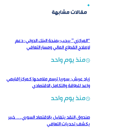
مقالات مشابهة
“المركزي” يرحب بمنحة البنك الدولي: دعم
لإصلاح القطاع المالي ومسار التعافي
منذ يوم واحد
زياد عربش: سوريا ترسم ملامحها كمركز إقليمي
واعد للطاقة والتكامل الاقتصادي
منذ يوم واحد
صندوق النقد يتفاءل بالاقتصاد السوري… خبير
يكشف تحديات التعافي