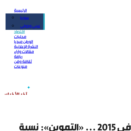
الرئيسية
سوريا
سياسة
عربي ودولي
اقتصاد
محليات
الوطن ميديا
النشرة الإعلانية
مقالات وآراء
رياضة
ثقافة وفن
منوعات
8500 تاجر خالفوا بريف دمشق في 2015 … «التموين»: نسبة