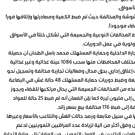
لأسواق.
وشة والمخالفة حيث تم ضبط الكمية ومصادرتها وإتلافها فوراً
قضاء موجوداً.
ط المخالفات النوعية والجسيمة التي تشكل خللاً في الأسواق
ولوية في عمل الدوريات.
رة الداخلية وحماية المستهلك محمد باسل الطحان أن حصيلة
شهر كانون الأول الماضي سجل 2153 مخالفة تموينية في مختلف المحافظات منها سحب 1086 عينة غذائية وغير غذائية
 مخالفاً موجوداً إلى القضاء وتنفيذ نحو 205 حالات إغلاق إداري بحق محال وفعاليات تجارية مخالفة وتسجيل نحو
91 مخالفة بحق التلاعب بمواصفات السلع المعروضة والمبيعة وضبط دوريات حماية المستهلك 48 حالة غش في البضاعة
عتبر هذه من المخالفات الجسيمة التي يحال مرتكبها للقضاء ويجوز
للقاضي تغريمه أو حبسه وتصل الغرامة إلى مبالغ كبيرة تصل إلى مليون ليرة كما بيّن الضمان أنه تم ضبط 25 حالة للمواد
ا في سبيل متابعة ورصد حالات الغش والتلاعب بالأسعار وغيرها
 وفق أكثر من آلية لزيادة عدد المراقبين التموينيين لدعم
ملين الراغبين في العمل التمويني من الوزارات إلى وزارة التجارة