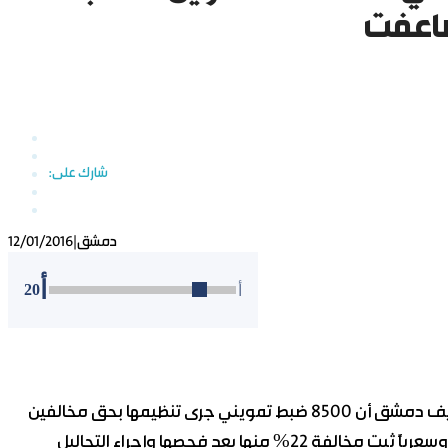
ضاعفت
دمشق
|
12/01/2016
أ
20
أ
أظهرت أرقام مديرية التجارة الداخلية وحماية المستهلك بريف دمشق أن 8500 ضبط تمويني جرى تنظيمها بحق مخالفين
خلال العام 2015 منها 2550 عينة تم سحبها لدراستها مخبرياً وسعرياً ثبت مخالفة 22% منها بعد فحصها وإجراء التحاليل