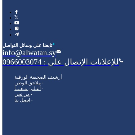
‫تابعنا على وسائل التواصل
info@alwatan.sy
للإعلانات الإتصال على : 0966003074
أرشيف الصحيفة الورقية
ملاحق الوطن
أعـلـن مـعـنـا
من نحن
اتصل بنا