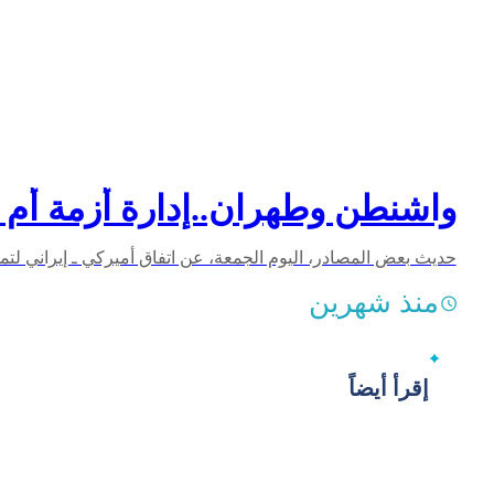
واشنطن وطهران..إدارة أزمة أم
منذ شهرين
إقرأ أيضاً