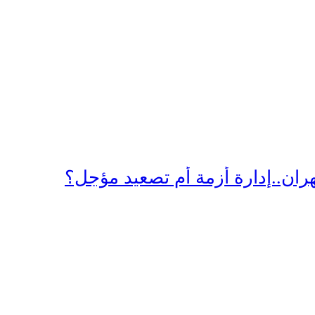
ن..إدارة أزمة أم تصعيد مؤجل؟