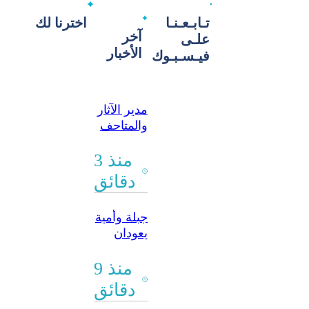
تـابـعـنـا
اخترنا لك
آخر
علـى
الأخبار
فيـسـبـوك
مدير الآثار
والمتاحف
لـ”الوطن”:
جميع ما تم
منذ 3
تركيبه
دقائق
وإضافته
على
جبلة وأمية
جدران
يعودان
قلعة
إلى نقطة
“دمشق”
الصفر
منذ 9
سُيزال
خلال 10
دقائق
أيام