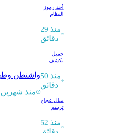
أحد رموز
النظام
البائد..
“العدالة
منذ 29
الانتقالية”
دقائق
تفتح باب
الادعاءات
جميل
بحق
يكشف
المتهم
تفاصيل
محمد
واشنطن وطهرا
تحضيرات
منذ 50
الشعار
المنتخب
دقائق
وجاستس
منذ شهرين
يرتدي
منال عجاج
القميص
ترسم
الوطني
أناقة ميادة
الحناوي
منذ 52
على
دقائق