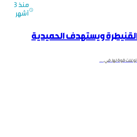
بريف
منذ 3
عسكرية
القنيطرة
أشهر
لقوات
الاحتلال
الإسرائيلي
القنيطرة ‏ويستهدف الحميدية
في ريف
القنيطرة