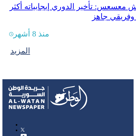
معسعس: تأخير الدوري إيجابياته أكثر
 وفريقي جاهز
منذ 8 أشهر
المزيد