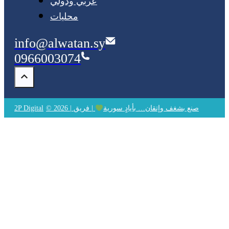
عربي ودولي
محليات
info@alwatan.sy
0966003074
© 2026 | صنع بشغف وإتقان… بأيادٍ سورية
| فريق
2P Digital