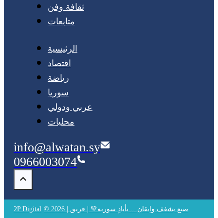
ثقافة وفن
متابعات
الرئيسية
اقتصاد
رياضة
سوريا
عربي ودولي
محليات
info@alwatan.sy
0966003074
© 2026 | صنع بشغف وإتقان… بأيادٍ سورية💚 | فريق
2P Digital