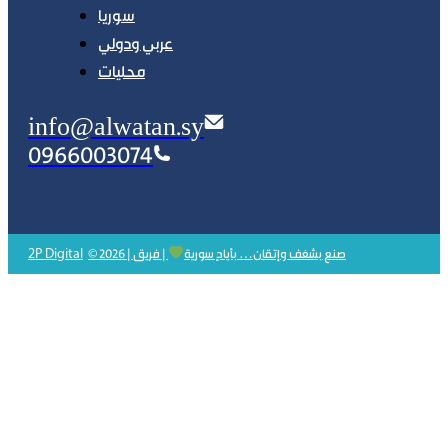
سوريا
عربي ودولي
محليات
info@alwatan.sy
0966003074
2P Digital
© 2026 | صنع بشغف وإتقان… بأيادٍ سورية
| فريق