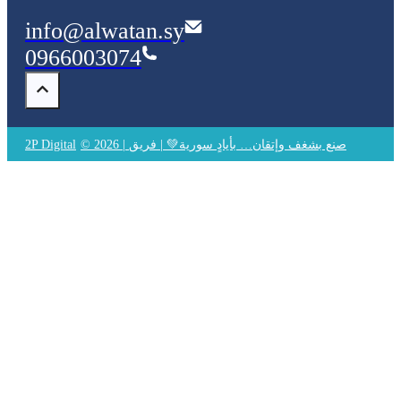
info@alwatan.sy
0966003074
© 2026 | صنع بشغف وإتقان… بأيادٍ سورية💚 | فريق
2P Digital