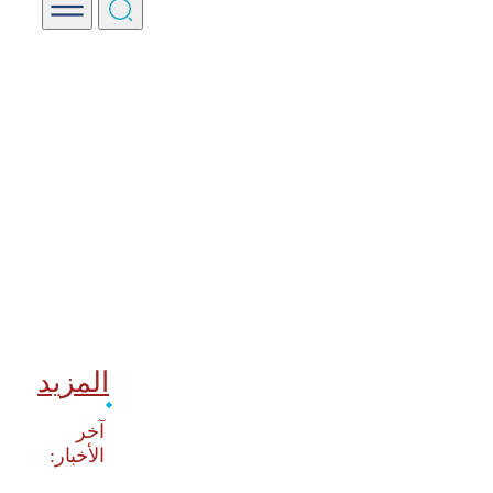
المزيد
‫آخر