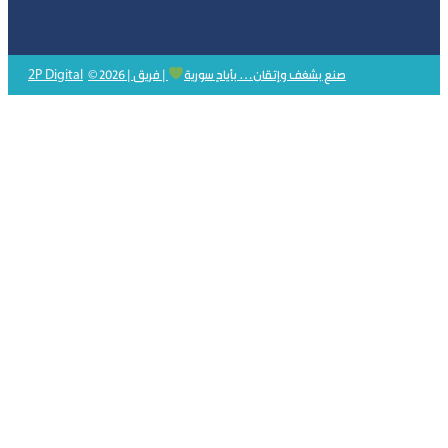
2P Digital
© 2026 | صنع بشغف وإتقان… بأيادٍ سورية
| فريق