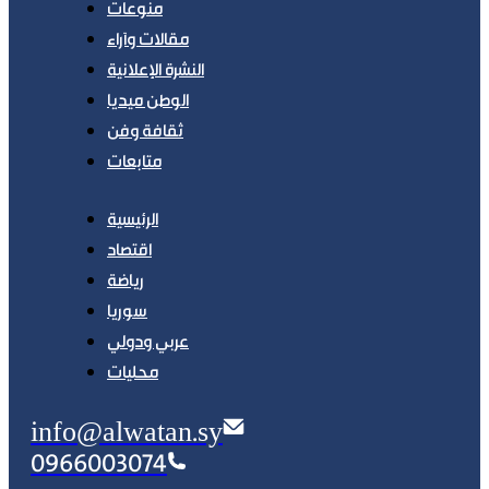
منوعات
مقالات وآراء
النشرة الإعلانية
الوطن ميديا
ثقافة وفن
متابعات
الرئيسية
اقتصاد
رياضة
سوريا
عربي ودولي
محليات
info@alwatan.sy
0966003074