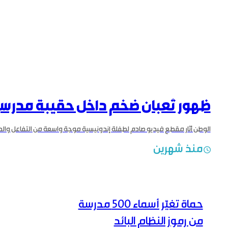
ظهور ثعبان ضخم داخل حقيبة مدرس
منذ شهرين
حماة تغيّر أسماء 500 مدرسة
من رموز النظام البائد