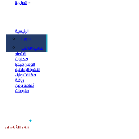
اتصل بنا
الرئيسية
سوريا
سياسة
عربي ودولي
اقتصاد
محليات
الوطن ميديا
النشرة الإعلانية
مقالات وآراء
رياضة
ثقافة وفن
منوعات