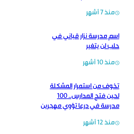
منذ 7 أشهر
اسم مدرسة نزار قباني في
حلب لن يتغير
منذ 10 أشهر
تخوف من استمرار المشكلة
لحين فتح المدارس.. 100
مدرسة في درعا تؤوي مهجرين
من السويداء
منذ 12 أشهر