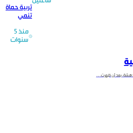
ساعتين
مدرسة في
تربية حماة
درعا تؤوي
تنمي
مهجرين
مهارات 55
من
منذ 5
موجهاً و25
السويداء
سنوات
مدير
مدرسة
ية