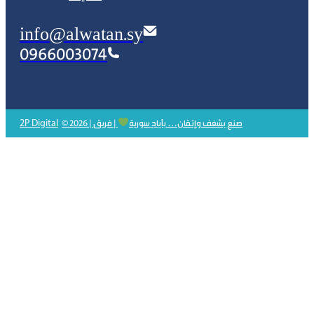
info@alwatan.sy
0966003074
2P Digital
© 2026 | صنع بشغف وإتقان… بأيادٍ سورية
| فريق