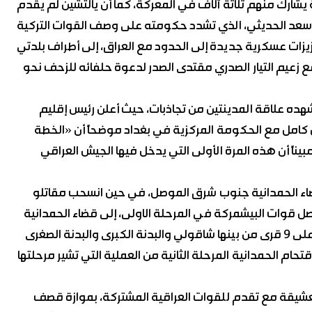
سكر بعشيقة يشارك منهم ثلاثة آلاف في المعركة، كما أن يالتشين لم يقدم
ة سعد الحديثي، الذي تشدد حكومته على وصف القوات التركية
يزات عسكرية جديدة إلى الحدود مع العراق، إلى أطراف بلدتي
ع زعيم التيار الصدري مقتدى الصدر لدعوة حلفائه للزحف نحو
تشهده علاقة المدينتين من تجاذبات، حيث أعلن رئيس إقليم
 كامل مع الحكومة المركزية في بغداد موضحاً أن «الخطة
ً أن هذه المرة الأولى التي يدخل فيها الجيش العراقي
اء الحمدانية جنوب شرق الموصل، في حين انسحب مقاتلو
قوات البيشمركة في المرحلة الاولى، إلى قضاء الحمدانية
الذي يبعد عن الموصل 10 كيلو مترات بعدما سيطرت أمس على 9 قرى من بينها شاقولي والبدنة الكبرى والبدنة الصغرى
ام الحمدانية المرحلة الثانية من العملية التي تشير مرحلتها
بعشيقة مع تقدم للقوات العراقية المشتركة، بموازة قصف