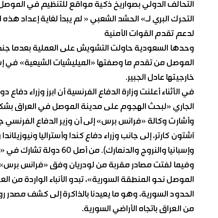
التحالف الدولي بصواريخ ذكية مواقع للتنظيم في الموصل انطل
التحرك البري لـ» الحشد الشعبي « لم يبدأ لغاية إعداد هذ
لدعم تقدم القوات الأمنية
وحدها السعودية حاولت التشويش على العملية بعدما جندت
الموصل من تقدم ما وصفتها «الميليشيات الشيعية» في إشا
خارجيتها عادل الجبير.
الجاري «لبحث الهجوم على مدينة الموصل في العراق بش
وإسبانيا والنروج والدنمارك). من أصل 60 دولة تشارك في «التحالف».
وفيما لفتت مصادر مقربة من لودريان وفق «فرانس برس»
الموصل نحو المنطقة السورية»، تبدو الأنباء الواردة من ال
الحدود السورية، وهو ما يعيدنا بالذاكرة إلى كشف مصدر 
من العراق باتجاه الأراضي السورية.