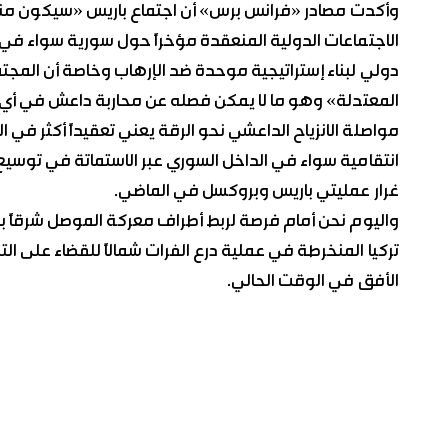
وأكدت مصادر «فرانس برس» أن اجتماع باريس «سيكون مناسبة
الاجتماعات الدولية المنعقدة مؤخراً حول سورية سواء في لو
دولي لبناء إستراتيجية موحدة ضد الإرهاب وخاصة أن المج
المعتدلة» وهو ما لا يمكن فصله عن محاربة داعش في أي ا
مواصلة الانزياح الداعشي نحو الرقة يعني تعقيداً أكثر في 
انتقامية سواء في الداخل السوري عبر الاستماتة في توسيع 
غرار عمليتي باريس وبروكسل في الماضي.
واليوم نحن أمام فرصة لربط أطراف معركة الموصل شرقاً بال
تركيا المنخرطة في عملية درع الفرات شمالاً للقضاء على ا
الأفق في الوقت الحالي.