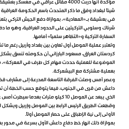
مؤكدة أنها دربت 4000 مقاتل عراقي في مع
شيئاً لبغداد وفق ما ذكر المتحدث باسم الحكومة العراقي
في بعشيقة بـ«المعادية»، بموازاة دفع الجيش التركي بتعز
شرناك وسلوبي التركيتين على الحدود العراقية، وهو ما دف
السفارة التركية و«التظاهر سلمياً» أمامها.
وتعتبر عملية الموصل أول تعاون بين بغداد وأربيل رغم ما 
كردستان العراق، مسعود البارزاني أن حكومته تنسق بشكل
الموضوعة للعملية حددت مهام كل طرف في المعركة»، مبينا
بعملية مشتركة مع البيشمركة.
وعصر أمس وصلت الفرقة التاسعة المدرعة إلى مشارف قض
داعش من قرى في الجنوب، فيما يتوقع حسب الخطة أن تصل 
وقطعت الطريق الرئيس الرابط بين الموصل وإربيل ويشكل اقتح
الأولى إلى نية الإطباق على حصار الموصل أولاً.
بموازاة ذلك انهار خط دفاع داعش الأول بسرعة في محور 