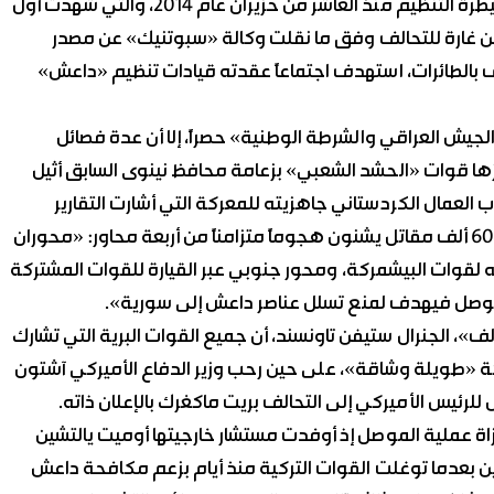
معركة الموصل ثاني أكبر مدينة عراقية، والتي ترزح تحت سيطرة التنظيم منذ العاشر من حزيران عام 2014، والتي شهدت أول
من غارة للتحالف وفق ما نقلت وكالة «سبوتنيك» عن مصدر
ف بالطائرات، استهدف اجتماعاً عقدته قيادات تنظيم «داعش»
جيش العراقي والشرطة الوطنية» حصراً، إلا أن عدة فصائل
رزها قوات «الحشد الشعبي» بزعامة محافظ نينوى السابق أثيل
 العمال الكردستاني جاهزيته للمعركة التي أشارت التقارير
الإعلامية المواكبة لها إلى وصول عدد المنخرطين فيها إلى 60 ألف مقاتل يشنون هجوماً متزامناً من أربعة محاور: «محوران
لقوات البيشمركة، ومحور جنوبي عبر القيارة للقوات المشتركة
الموصل فيهدف لمنع تسلل عناصر داعش إلى سورية».
لف»، الجنرال ستيفن تاونسند، أن جميع القوات البرية التي تشارك
 «طويلة وشاقة»، على حين رحب وزير الدفاع الأميركي آشتون
 للرئيس الأميركي إلى التحالف بريت ماكغرك بالإعلان ذاته.
زاة عملية الموصل إذ أوفدت مستشار خارجيتها أوميت يالتشين
ين بعدما توغلت القوات التركية منذ أيام بزعم مكافحة داعش