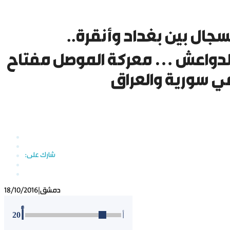
سجال بين بغداد وأنقرة..
 الدواعش … معركة الموصل مفتاح
في سورية والعراق
دمشق
|
18/10/2016
أ
20
أ