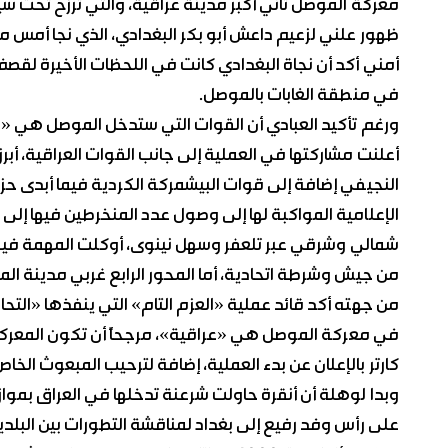
ظهور علني لزعيم داعش أبو بكر البغدادي، الذي نجا أمس 
أمني أكد أن نجاة البغدادي كانت في اللحظات الأخيرة لقص
في منطقة الغابات بالموصل.
ورغم تأكيد العبادي أن القوات التي ستدخل الموصل هي «ال
أعلنت مشاركتها في العملية إلى جانب القوات العراقية، أب
النجيفي إضافة إلى قوات البيشمركة الكردية فيما أبدى حزب
شمالي وشرقي عبر تلعفر وسهل نينوى، أوكلت المهمة فيه 
من جيش وشرطة اتحادية، أما المحور الرابع غربي مدينة 
من جهته أكد قائد عملية «العزم التام» التي ينفذها «التحا
في معركة الموصل هي «عراقية»، مرجحاً أن تكون المعركة
كارتر بالإعلان عن بدء العملية، إضافة لترحيب المبعوث الخاص
وبدا لوهلة أن أنقرة حاولت شرعنة تدخلها في العراق بموا
على رأس وفد رفيع إلى بغداد لمناقشة التطورات بين البلد