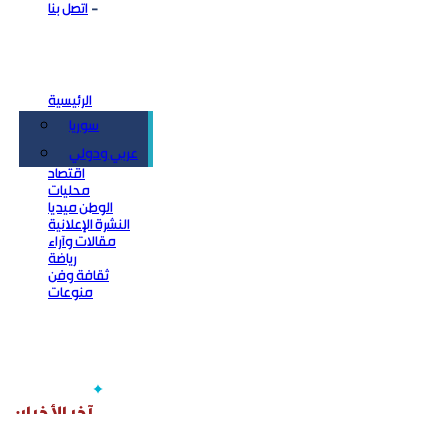
اتصل بنا
الرئيسية
سوريا
سياسة
عربي ودولي
اقتصاد
محليات
الوطن ميديا
النشرة الإعلانية
مقالات وآراء
رياضة
ثقافة وفن
منوعات