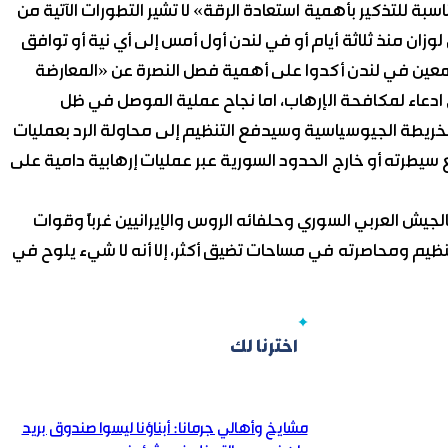
 للتذكير بأهمية استعادة الرقة» لا تشير التطورات الآتية من
زان منذ ثلاثة أيام أو في لندن أول أمس إلى أي نية أو توافق
تمعين في لندن أكدوا على أهمية فصل النصرة عن «المعارضة
دعاء لمكافحة الإرهاب، اما نجاح عملية الموصل في ظل
الخريطة الجيوسياسية وسيدفع التنظيم إلى محاولة الرد بعمليات
سيطرته أو خارج الحدود السورية عبر عمليات إرهابية دامية على
جيش العربي السوري وحلفائه الروس والإيرانيين غرباً وقوات
لتنظيم ومحاصرته في مساحات تضيق أكثر، إلا أنه لا شيء يلوح في
اخترنا لك
مشايخ وأهالي جرمانا: أبناؤنا ليسوا صندوق بريد