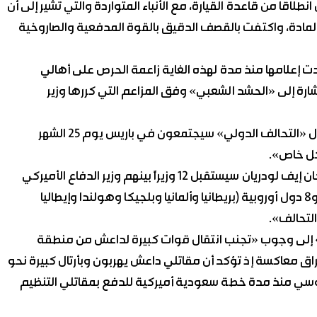
اقا من قاعدة القيارة، مع الأنباء المتواردة والتي تشير إلى أن
ه المادة، واكتفت بالقصف الدقيق بالقوة المدفعية والصاروخية
 إعلامها منذ مدة لهذه الغاية زاعمة الحرص على أهالي
رة إلى «الحشد الشعبي» وفق المزاعم التي كررها وزير
في الأثناء أعلنت وزارة الدفاع الفرنسية أن ابرز وزراء دفاع دول «التحالف الدولي» سيجتمعون في باريس يوم 25 الشهر
كل خاص».
وأشارت وكالة «فرانس برس» إلى أن وزير الدفاع الفرنسي جان إيف لودريان سيستقبل 12 وزيراً بينهم وزير الدفاع الأميركي
آشتون كارتر، إلى جانب وزراء دفاع كندا وأستراليا ونيوزيلاندا و8 دول أوروبية (بريطانيا وألمانيا وبلجيكا وهولندا وإيطاليا
 إلى وجوب «تجنب انتقال قوات كبيرة لداعش من منطقة
عراق معاكسة إذ تؤكد أن مقاتلي داعش يهربون وبأرتال كبيرة نحو
روسي منذ مدة خطة سعودية أميركية للدفع بمقاتلي التنظيم