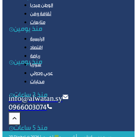
الوطن ميديا
ثقافة وفن
متابعات
منذ يومين
الرئيسية
اقتصاد
رياضة
منذ يومين
سوريا
عربي ودولي
محليات
منذ 3 ساعات
info@alwatan.sy
0966003074
منذ 5 ساعات