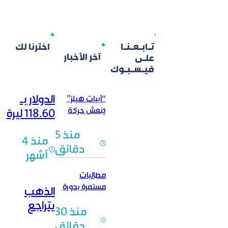
تـابـعـنـا
اخترنا لك
آخر الأخبار
علـى
فيـسـبـوك
الدولار بـ
“أبيات هيلز”
يُنعش حركة
118.60 ليرة
الاستثمار.. وخبير
والأسعار
منذ 5
لـ”الوطن”:
منذ 4
تسبق
العبرة بالقدرة
دقائق
أشهر
هوامش
الشرائية
التحوط
مطالبات
مستمرة بدورة
الذهب
تكميلية لطلاب
يتراجع
منذ 30
“الثانوية” ..
محلياً
وعضو مجلس
دقائق