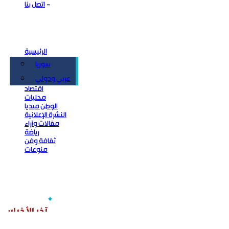
اتصل بنا
الرئيسية
سوريا
سياسة
عربي ودولي
اقتصاد
محليات
الوطن ميديا
النشرة الإعلانية
مقالات وآراء
رياضة
ثقافة وفن
منوعات