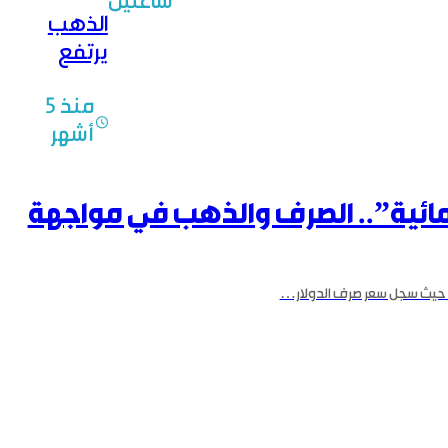
ساعتين
يتراجع إلى
الذهب
118.2 ليرة!
يرتفع
محلياً 7
منذ 5
بالمئة
أشهر
بواقع
1250 ليرة
(جديدة)
مائية”.. الصرف والذهب في مواجهة