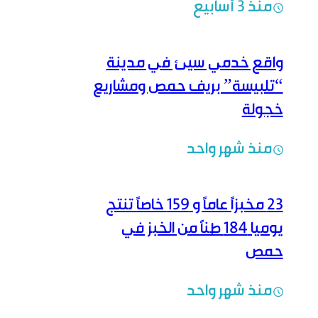
منذ 3 أسابيع
واقع خدمي سيئ في مدينة
“تلبيسة” بريف حمص ومشاريع
خجولة
منذ شهر واحد
23 مخبزاً عاماً و 159 خاصاً تنتج
يوميا 184 طناً من الخبز في
حمص
منذ شهر واحد