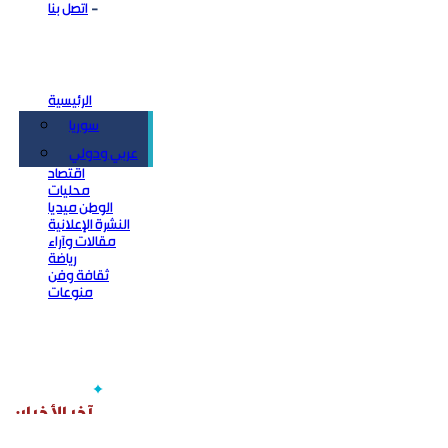
اتصل بنا
الرئيسية
سوريا
سياسة
عربي ودولي
اقتصاد
محليات
الوطن ميديا
النشرة الإعلانية
مقالات وآراء
رياضة
ثقافة وفن
منوعات