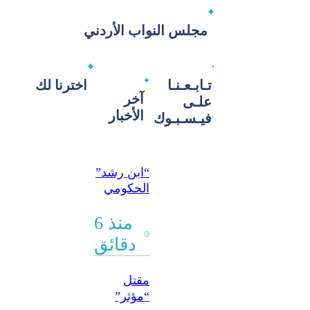
مجلس النواب الأردني
تـابـعـنـا
اخترنا لك
آخر
علـى
الأخبار
فيـسـبـوك
“ابن رشد”
الحكومي
في حلب
يجري
منذ 6
عملية
دقائق
جراحة
قلب نوعية
مقتل
لطفل
“مؤثر”
بنجاح