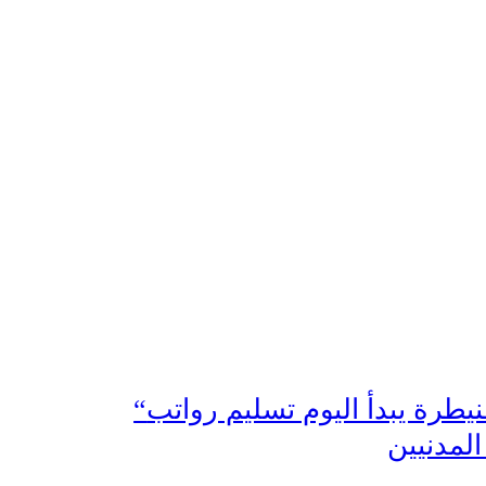
“تسليف” القنيطرة يبدأ اليوم تسليم رواتب
المدنيين