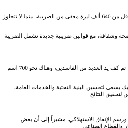
أوضح الوزير أن كل مواطن سوري دخله السنوي أقل من 640 ألف ليرة معفى من الضريبة، بينما لا تتجاوز
ضحة وشفافة، مع قوانين ضريبية جديدة تشمل الضريبة
أكد برنية أن الوزارة اتخذت خطوات حاسمة، حيث تم كف يد العديد من الفاسدين، وهناك نحو 700 اسم
 يسعى لتحسين البنية التحتية والخدمات العامة،
ورسم الإنفاق الاستهلاكي، مشيراً إلى أن بعض