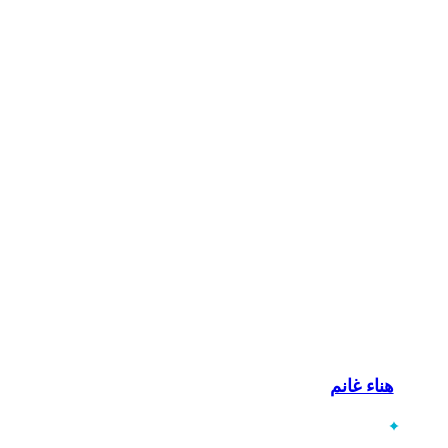
هناء غانم