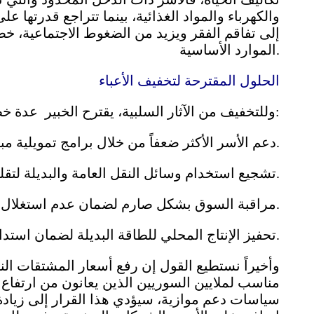
والكهرباء والمواد الغذائية، بينما تتراجع قدرتها
إلى تفاقم الفقر ويزيد من الضغوط الاجتماعية، خ
الموارد الأساسية.
الحلول المقترحة لتخفيف الأعباء
وللتخفيف من الآثار السلبية، يقترح الخبير عدة خطوات عملية:
-دعم الأسر الأكثر ضعفاً من خلال برامج تمويلية مباشرة أو تقديم حصص مدعومة من الوقود.
-تشجيع استخدام وسائل النقل العامة والبديلة لتقليل الاعتماد على المشتقات النفطية.
مراقبة السوق بشكل صارم لضمان عدم استغلال ارتفاع الأسعار من قبل التجار والشركات.
-تحفيز الإنتاج المحلي للطاقة البديلة لضمان استدامة الإمدادات وتقليل التأثر بالأزمات العالمية.
وأخيراً نستطيع القول إن رفع أسعار المشتقات ا
مناسب لملايين السوريين الذين يعانون من ارتفاع 
سياسات دعم موازية، سيؤدي هذا القرار إلى زياد