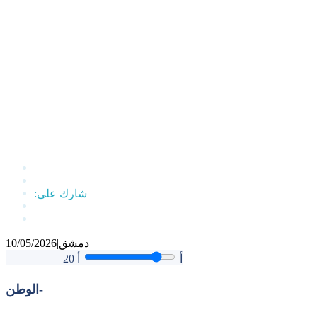
دمشق
|
10/05/2026
أ
أ
20
الوطن-