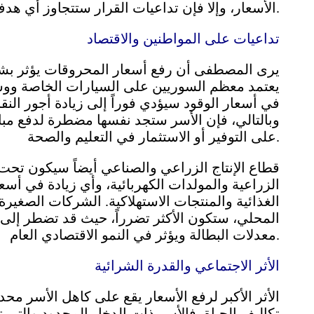
الأسعار، وإلا فإن تداعيات القرار ستتجاوز أي هدف اقتصادي محتمل لتصبح أزمة اجتماعية حقيقية.
تداعيات على المواطنين والاقتصاد
يرى المصطفى أن رفع أسعار المحروقات يؤثر بشك
يعتمد معظم السوريين على السيارات الخاصة ووسائل 
في أسعار الوقود سيؤدي فوراً إلى زيادة أجور ال
وبالتالي، فإن الأسر ستجد نفسها مضطرة لدفع مبال
على التوفير أو الاستثمار في التعليم والصحة.
قطاع الإنتاج الزراعي والصناعي أيضاً سيكون تح
الزراعية والمولدات الكهربائية، وأي زيادة في أسع
الغذائية والمنتجات الاستهلاكية. الشركات الصغير
المحلي، ستكون الأكثر تضرراً، حيث قد تضطر إلى رف
معدلات البطالة ويؤثر في النمو الاقتصادي العام.
الأثر الاجتماعي والقدرة الشرائية
الأثر الأكبر لرفع الأسعار يقع على كاهل الأسر محد
تكاليف الحياة، فالأسر ذات الدخل المحدود والتي ت