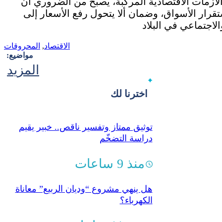
زمات الاقتصادية المركبة، يصبح من الضروري أن
رار الأسواق، وضمان ألا يتحول رفع الأسعار إلى
الاقتصاد
,
المحروقات
مواضيع:
المزيد
اخترنا لك
توثيق ممتاز وتفسير ناقص.. خبير يقيم
دراسة التضخّم
منذ 9 ساعات
هل ينهي مشروع “وديان الربيع” معاناة
الكهرباء؟