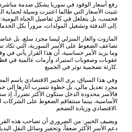
رفع أسعار الوقود في سوريا يشكل صدمة مباشرة 
تثبيت الأسعار التي طالما اعتبرت وسيلة لحماية القدر
فحسب، بل يتغلغل في كل تفاصيل الحياة اليومية: م
إلى التدفئة وتشغيل المولدات، مروراً بكل الخدمات الأساسية.
المازوت والغاز المنزلي ليسا مجرد سلع، بل عناصر 
تضاعف الضغوط على الأسر السورية، التي تكاد تس
وما يزيد الأمر حساسية، أن هذا القرار يأتي في وق
عقوبات وصعوبات استيراد وأزمات عالمية في قطاع
كارثة تضخمية توثر في الجميع.
وفي هذا السياق، يرى الخبير الاقتصادي باسم ال
مجرد تعديل مالي، بل خطوة تتسرب آثارها إلى جميع
فالأسر محدودة الدخل ستكون الأكثر تضرراً، إذ ست
الأساسية، بينما ستتفاقم الضغوط على الشركات ال
الاقتصادي وزيادة التضخم.
ويضيف الخبير: من الضروري أن تصاحب هذه القر
دعم الأسر الأكثر ضعفاً، وتحفيز وسائل النقل الب